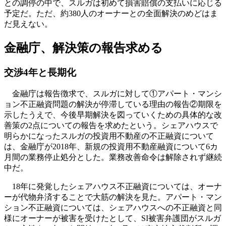
との調停の中で、スルガは初めて損害賠償の支払いに応じる
予定だ。ただ、約380人のオーナーとの全面解決のめどはま
だ見えない。
金融庁、解決策の報告求める
交渉4年と長期化
金融庁は報告徴求で、スルガに対して①アパート・マンシ
ョン不正融資問題の解決が停滞している理由の報告②期限を
示したうえで、今後早期解決を図っていくための具体的な改
善策の2点についての報告を求めたという。シェアハウスで
明らかになったスルガの投資用不動産の不正融資について
は、金融庁が2018年、新規の投資用不動産融資について6カ
月間の業務停止処分とした。業務改善命令は解除されず継続
中だ。
18年に発覚したシェアハウス不正融資については、オーナ
ーが代物弁済することで大筋の解決を見た。アパート・マン
ション不正融資については、シェアハウスへの不正融資と同
様にオーナーが被害を受けたとして、SI被害弁護団がスルガ