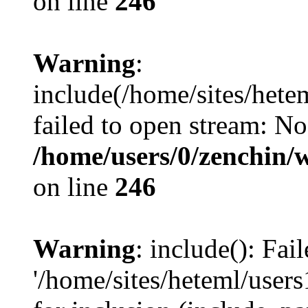
on line
246
Warning
:
include(/home/sites/hete
failed to open stream: No 
/home/users/0/zenchin/w
on line
246
Warning
: include(): Fai
'/home/sites/heteml/user