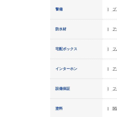
警備
プ
防水材
ア
宅配ボックス
フ
インターホン
ア
設備保証
フ
塗料
関