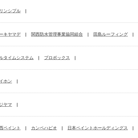
リンシプル
ーキヤマデ
関西防水管理事業協同組合
田島ルーフィング
ルタイムシステム
プロボックス
イホン
ジヤマ
西ペイント
カンペハピオ
日本ペイントホールディングス