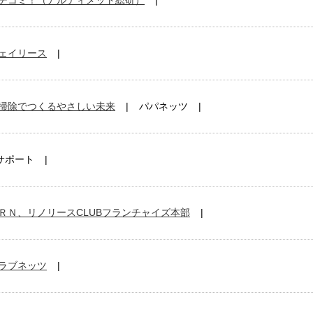
チコミ！（アルティメット総研）
ェイリース
掃除でつくるやさしい未来
パパネッツ
サポート
ＲＮ、リノリースCLUBフランチャイズ本部
ラブネッツ