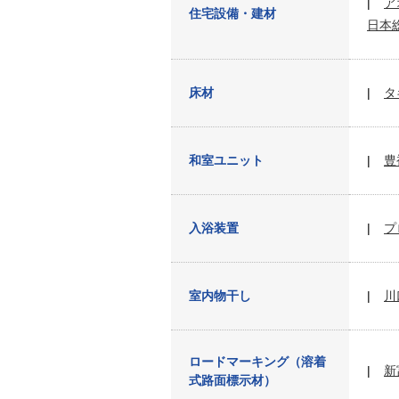
ア
住宅設備・建材
日本
床材
タ
和室ユニット
豊
入浴装置
プ
室内物干し
川
ロードマーキング（溶着
新
式路面標示材）