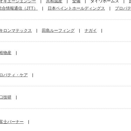
オキエージェンシー
共和成産
全備
ダイワホームズ
総合情報通信（JTT）
日本ペイントホールディングス
プロパ
キロンマテックス
田島ルーフィング
ナガイ
裕物産
ロパティ・ケア
口技研
富士バーナー