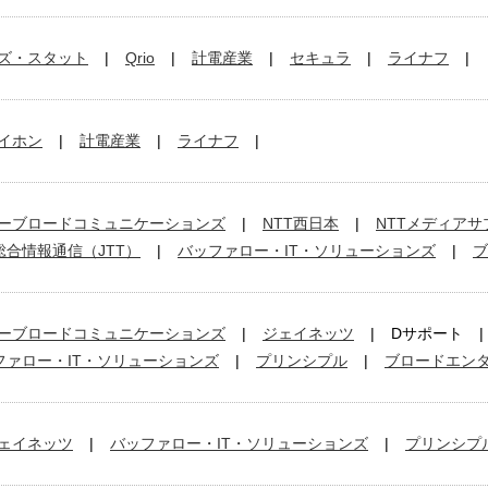
ズ・スタット
Qrio
計電産業
セキュラ
ライナフ
イホン
計電産業
ライナフ
ーブロードコミュニケーションズ
NTT西日本
NTTメディアサ
総合情報通信（JTT）
バッファロー・IT・ソリューションズ
ブ
ーブロードコミュニケーションズ
ジェイネッツ
Dサポート
ファロー・IT・ソリューションズ
プリンシプル
ブロードエン
ェイネッツ
バッファロー・IT・ソリューションズ
プリンシプ