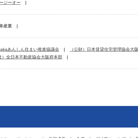
ージーオー
幸産業
sakaあんしん住まい推進協議会
（公財）日本賃貸住宅管理協会大
社）全日本不動産協会大阪府本部