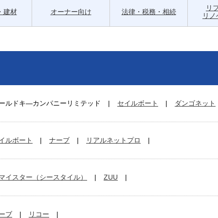
リ
・建材
オーナー向け
法律・税務・相続
リノ
ールドキ―カンパニーリミテッド
セイルボート
ダンゴネット
イルボート
ナーブ
リアルネットプロ
マイスター（シースタイル）
ZUU
ーブ
リコー