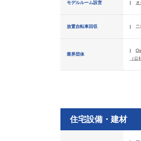
モデルルーム設営
オ
放置自転車回収
二
O
業界団体
（公
住宅設備・建材