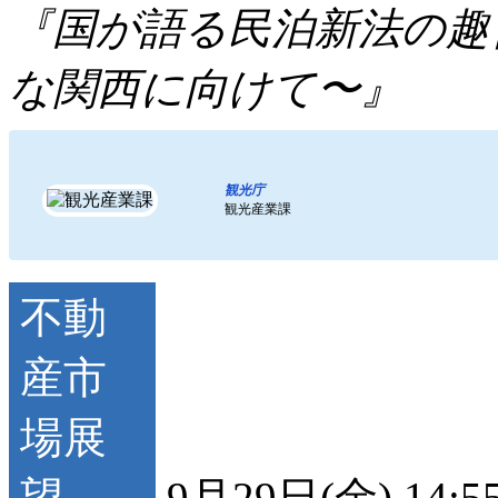
『国が語る民泊新法の趣
な関西に向けて〜』
観光庁
観光産業課
9月29日(金) 14:5