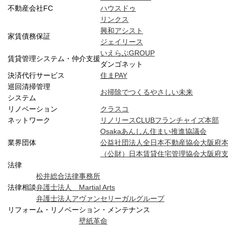
不動産会社FC
ハウスドゥ
リンクス
興和アシスト
家賃債務保証
ジェイリース
いえらぶGROUP
賃貸管理システム・仲介支援
ダンゴネット
決済代行サービス
住まPAY
巡回清掃管理
お掃除でつくるやさしい未来
システム
リノベーション
クラスコ
ネットワーク
リノリースCLUBフランチャイズ本部
Osakaあんしん住まい推進協議会
業界団体
公益社団法人全日本不動産協会大阪府
（公財）日本賃貸住宅管理協会大阪府
法律
松井総合法律事務所
法律相談
弁護士法人 Martial Arts
弁護士法人アヴァンセリーガルグループ
リフォーム・リノベーション・メンテナンス
壁紙革命