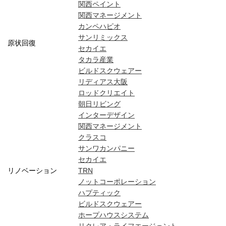
関西ペイント
関西マネージメント
カンペハピオ
サンリミックス
原状回復
セカイエ
タカラ産業
ビルドスクウェアー
リディアス大阪
ロッドクリエイト
朝日リビング
インターデザイン
関西マネージメント
クラスコ
サンワカンパニー
セカイエ
リノベーション
TRN
ノットコーポレーション
ハプティック
ビルドスクウェアー
ホープハウスシステム