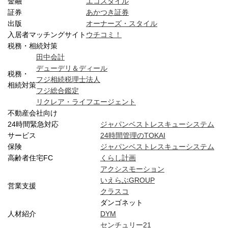
金融
エコスタイル
証券
あかつき証券
出版
オーナーズ・スタイル
入居者マッチングサイト
ウチコミ！
税務・相続対策
田中会計
デューデリ＆ディール
税務・
フジ相続税理士法人
相続対策
フジ総合鑑定
リクレア・ライフエージェント
不動産会社向け
24時間緊急対応
ジャパンベストレスキューシステム
サービス
24時間管理のTOKAI
保険
ジャパンベストレスキューシステム
高齢者住宅FC
くらし計画
アクシスモーション
いえらぶGROUP
営業支援
クラスコ
ダンゴネット
人材紹介
DYM
センチュリー21