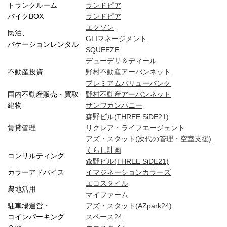
トランクルーム
ランドピア
バイクBOX
ランドピア
エクソン
民泊、
GLIマネージメント
バケーションレンタル
SQUEEZE
デューデリ＆ディール
不動産投資
野村不動産アーバンネット
プレミアムバリューバンク
国内不動産販売・買取
野村不動産アーバンネット
建物
サンワカンパニー
森野ビル(THREE SiDE21)
賃貸管理
リクレア・ライフエージェント
アズ・スタット(次代の管理・空室支援)
くらし計画
コンサルティング
森野ビル(THREE SiDE21)
カラーアドバイス
イマジネーションカラーズ
エコスタイル
農地活用
マイファーム
駐車場運営・
アズ・スタット(AZpark24)
コインパーキング
スペース24