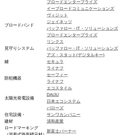
ブロードエンタープライズ
イーブロードコミュニケーションズ
ヴィジット
ジェイネッツ
ブロードバンド
バッファロー・IT・ソリューションズ
ブロードエンタープライズ
リンクス
見守りシステム
バッファロー・IT・ソリューションズ
アズ・スタット(デジタルキー)
鍵
セキュラ
ライナフ
セーフィー
防犯機器
ライナフ
エコスタイル
DAIJU
太陽光発電設備
日本エコシステム
バローズ
住宅設備・
サンワカンパニー
建材
清和産業
ロードマーキング
新富士バーナー
（溶着式路面標示材）