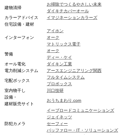
お掃除でつくるやさしい未来
建物清掃
ダイキチカバーオール
カラーアドバイス
イマジネーションカラーズ
住宅設備・建材
アイホン
インターフォン
オーク
マトリックス電子
オーク
警備
ディー・ケイ
オール電化
ダイキン工業
電力削減システム
アースエンジニアリング関西
フルタイムシステム
宅配ボックス
プロボックス
室内物干し
川口技研
設備・
おうちまわり.com
建材販売サイト
イーブロードコミュニケーションズ
ジェイネッツ
防犯カメラ
セーフィー
バッファロー・IT・ソリューションズ