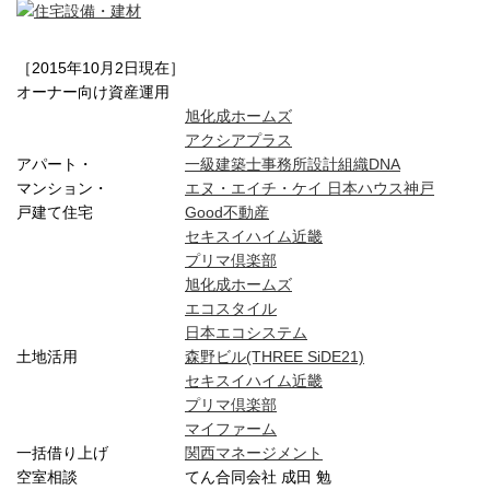
［2015年10月2日現在］
オーナー向け資産運用
旭化成ホームズ
アクシアプラス
アパート・
一級建築士事務所設計組織DNA
マンション・
エヌ・エイチ・ケイ 日本ハウス神戸
戸建て住宅
Good不動産
セキスイハイム近畿
プリマ倶楽部
旭化成ホームズ
エコスタイル
日本エコシステム
土地活用
森野ビル(THREE SiDE21)
セキスイハイム近畿
プリマ倶楽部
マイファーム
一括借り上げ
関西マネージメント
空室相談
てん合同会社 成田 勉