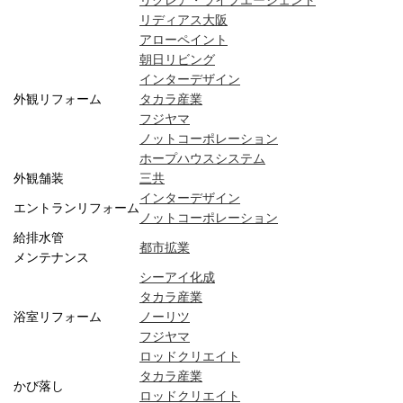
リクレア・ライフエージェント
リディアス大阪
アローペイント
朝日リビング
インターデザイン
外観リフォーム
タカラ産業
フジヤマ
ノットコーポレーション
ホープハウスシステム
外観舗装
三共
インターデザイン
エントランリフォーム
ノットコーポレーション
給排水管
都市拡業
メンテナンス
シーアイ化成
タカラ産業
浴室リフォーム
ノーリツ
フジヤマ
ロッドクリエイト
タカラ産業
かび落し
ロッドクリエイト