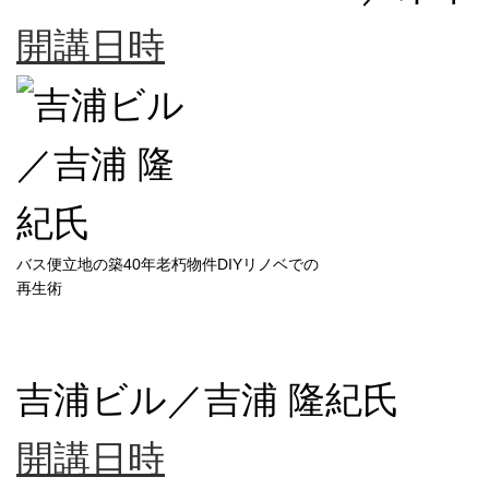
開講日時
バス便立地の築40年老朽物件DIYリノベでの
再生術
吉浦ビル／吉浦 隆紀氏
開講日時