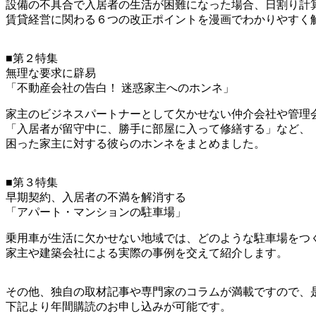
設備の不具合で入居者の生活が困難になった場合、日割り計
賃貸経営に関わる６つの改正ポイントを漫画でわかりやすく
■第２特集
無理な要求に辟易
「不動産会社の告白！ 迷惑家主へのホンネ」
家主のビジネスパートナーとして欠かせない仲介会社や管理
「入居者が留守中に、勝手に部屋に入って修繕する」など、
困った家主に対する彼らのホンネをまとめました。
■第３特集
早期契約、入居者の不満を解消する
「アパート・マンションの駐車場」
乗用車が生活に欠かせない地域では、どのような駐車場をつ
家主や建築会社による実際の事例を交えて紹介します。
その他、独自の取材記事や専門家のコラムが満載ですので、
下記より年間購読のお申し込みが可能です。