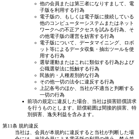
他の会員または第三者になりすまして、電
子版を利用する行為
電子版の、もしくは電子版に接続している
他のコンピューターシステムまたはネット
ワークへの不正アクセスを試みる行為、そ
の他電子版の運営を妨害する行為
電子版について、データマイニング、ロボ
ット等によるデータ収集・抽出ツールを使
用する行為
選挙運動またはこれに類似する行為および
公職選挙法に抵触する行為
民族的・人種差別的な行為
その他一切の法令に違反する行為
上記各号のほか、当社が不適当と判断する
一切の行為
前項の規定に違反した場合、当社は損害賠償請求
を行うものとします。賠償範囲は間接的損害、特
別損害、逸失利益を含みます。
第11条 規約違反
当社は、会員が本規約に違反すると当社が判断した場
合には、当該会員による電子版の利用の停止、禁止並