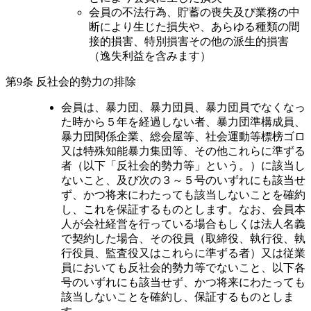
会員の不法行為、貯蓄の喪失及び業務の中
断により生じた損失や、あらゆる種類の間
接的損害、特別損害その他の派生的損害
（逸失利益を含みます）
第9条 反社会的勢力の排除
会員は、暴力団、暴力団員、暴力団員でなくなっ
た時から５年を経過しない者、暴力団準構成員、
暴力団関係企業、総会屋等、社会運動等標榜ゴロ
又は特殊知能暴力集団等、その他これらに準ずる
者（以下「反社会的勢力等」という。）に該当し
ないこと、及び次の３～５号のいずれにも該当せ
ず、かつ将来にわたっても該当しないことを確約
し、これを保証するものとします。なお、会員本
人が会社経営を行っている場合もしくは法人名義
で契約した場合、その役員（取締役、執行役、執
行役員、監査役又はこれらに準ずる者）又は従業
員においても反社会的勢力等でないこと、以下各
号のいずれにも該当せず、かつ将来にわたっても
該当しないことを確約し、保証するものとしま