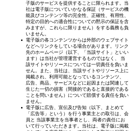
子版のサービスを提供することに限られます。当
社は電子版についていかなる保証（サービスの機
能及びコンテンツ等の完全性、正確性、有用性、
特定の目的への適合性についての黙示の保証を含
みますが、これらに限りません）をする義務も負
いません。
電子版の各コンテンツからは外部のウェブサイト
などへリンクをしている場合があります。リンク
先のホームページ（以下、「当該サイト」といい
ます）は当社が管理運営するものではなく、 当
該サイトやリソースについては一切責任を負いま
せん。また、当社は、当該サイトやリソース上に
掲載され、利用可能となっているコンテンツ、
広告、商品、サービスなどに起因または関連して
生じた一切の損害（間接的であると直接的である
ことを問いません）について賠償する責任を負い
ません。
電子版に広告、宣伝及び告知（以下、まとめて
「広告等」という）を行う事業主との取引は、会
員と 当該事業主を当事者とし、両者の責任にお
いて行っていただきます。当社は、電子版に掲載