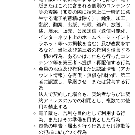
版またはこれに含まれる個別のコンテンツ
等の複製（閲覧の際に端末上に一時的に発
生する電子的蓄積は除く）、編集、加工、
翻訳、翻案、出版、転載、頒布、放送、口
述、展示、販売、公衆送信（送信可能化、
インターネット上のホームページ・イント
ラネット等への掲載を含む）及び改変をす
るなど、当社及び第三者の権利を侵害する
一切の行為、あるいはこれらを行ったコン
テンツ等を第三者へ提供・再配信する行為
会員の地位及び権利または認証情報（アカ
ウント情報）を有償・無償を問わず、第三
者に譲渡し、承継させ、または貸与する行
為
法人で契約した場合も、契約者ならびに契
約アドレスのみでの利用とし、複数での使
用を禁止する
電子版を、営利を目的として利用する行
為、またはその準備を目的とした行為
虚偽の申告・届出を行う行為または詐欺等
の犯罪に結びつく行為