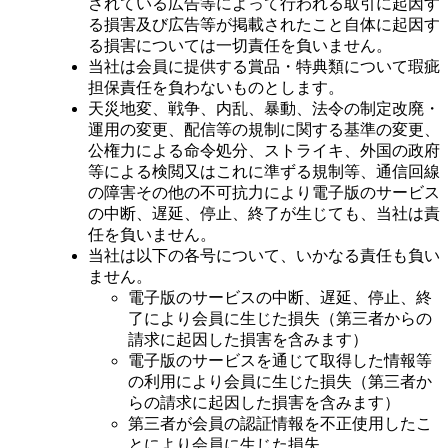
されている広告等によって行われる取引に起因す
る損害及び広告等が掲載されたこと自体に起因す
る損害については一切責任を負いません。
当社は会員に提供する賞品・特典類について瑕疵
担保責任を負わないものとします。
天災地変、戦争、内乱、暴動、法令の制定改廃・
運用の変更、配信等の規制に関する基準の変更、
公権力による命令処分、ストライキ、外国の政府
等による検閲又はこれに準ずる規制等、通信回線
の障害その他の不可抗力により電子版のサービス
の中断、遅延、停止、終了が生じても、当社は責
任を負いません。
当社は以下の各号について、いかなる責任も負い
ません。
電子版のサービスの中断、遅延、停止、終
了により会員に生じた損失（第三者からの
請求に起因した損害を含みます）
電子版のサービスを通じて取得した情報等
の利用により会員に生じた損失（第三者か
らの請求に起因した損害を含みます）
第三者が会員の認証情報を不正使用したこ
とにより会員に生じた損失