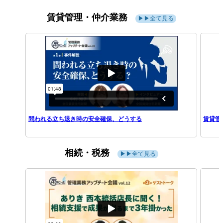
賃貸管理・仲介業務
▶▶全て見る
問われる立ち退き時の安全確保、どうする
賃貸管
相続・税務
▶▶全て見る