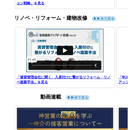
ョン戦略」を見る
リノベ・リフォーム・建物改修
▶▶全て見る
「賃貸管理会社に聞く、入居付けに繋がるリフォーム・リノ
「年2
ベ提案手法」を見る
アップ
動画連載
▶▶全て見る