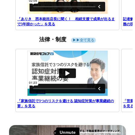
「ありき 西本統括店長に聞く！ 相続支援で成果が出るま
記者解
で3年掛かった」を見る
務の現
法律・制度
▶▶全て見る
「家族信託で3つのリスクを避ける 認知症対策が事業継続の
「営業
要」を見る
を見る