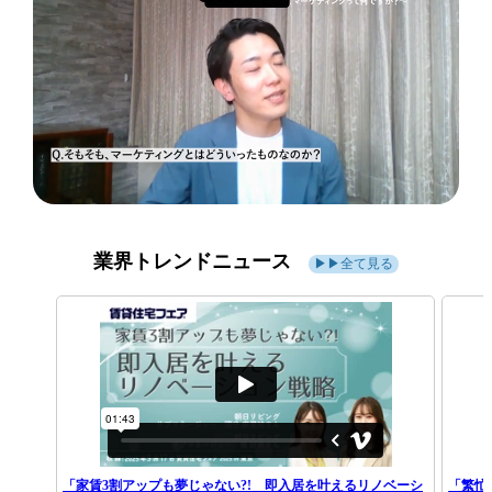
業界トレンドニュース
▶▶全て見る
「家賃3割アップも夢じゃない?! 即入居を叶えるリノベーシ
「繁忙