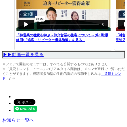
「神営業の極意を学ぶ～仲介営業の接客について～ 第3回(最
「神営
終回)「追客・リピーター獲得施策」を見る
見対応
▶▶動画一覧を見る
※フェアで開催のセミナーは、すべてを公開するものではありません
※「賃貸トレンドニュース」のリアルタイム配信は、メルマガ登録でご覧いただ
くことができます。視聴者参加型の生配信番組の視聴申し込みは
「賃貸トレン
ド」
から
お知らせ一覧へ