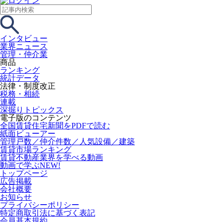
インタビュー
業界ニュース
管理・仲介業
商品
ランキング
統計データ
法律・制度改正
税務・相続
連載
深掘りトピックス
電子版のコンテンツ
全国賃貸住宅新聞をPDFで読む
紙面ビューアー
管理戸数／仲介件数／人気設備／建築
賃貸市場ランキング
賃貸不動産業界を学べる動画
動画で学ぶ
NEW!
トップページ
広告掲載
会社概要
お知らせ
プライバシーポリシー
特定商取引法に基づく表記
会員基本規約