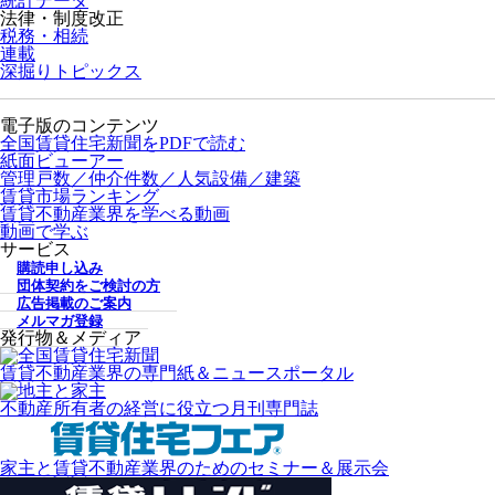
統計データ
法律・制度改正
税務・相続
連載
深掘りトピックス
電子版のコンテンツ
全国賃貸住宅新聞をPDFで読む
紙面ビューアー
管理戸数／仲介件数／人気設備／建築
賃貸市場ランキング
賃貸不動産業界を学べる動画
動画で学ぶ
サービス
購読申し込み
団体契約をご検討の方
広告掲載のご案内
メルマガ登録
発行物＆メディア
賃貸不動産業界の専門紙＆ニュースポータル
不動産所有者の経営に役立つ月刊専門誌
家主と賃貸不動産業界のためのセミナー＆展示会