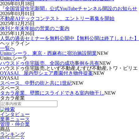
2026年03月18日
『全国賃貸住宅新聞』公式YouTubeチャンネル開設のお知らせ
2026年03月01日
不動産AIテックコンテスト、エントリー募集を開始
2025年12月25日
休刊と年末年始の営業のご案内
2025年11月26日
人気の過去セミナーを無料公開中【無料公開は終了しました】
ヘッドライン
一覧へ
Unito/シーラ、東京・西麻布に宿泊施設開業
NEW
Unito,シーラ
ハウスドゥ住宅販売、全国の成功事例を共有
NEW
ハウスドゥ住宅販売,といず不動産,むすび不動産,トワ・ピリエ
OYASAI、屋内型シェア農園付き物件提案
NEW
OYASAI
スペース、中野の街と共に1世紀
NEW
スペース
タカラ産業、壁際にスライドできる室内物干し
NEW
タカラ産業
インタビュー
業界ニュース
管理・仲介業
商品
ランキング