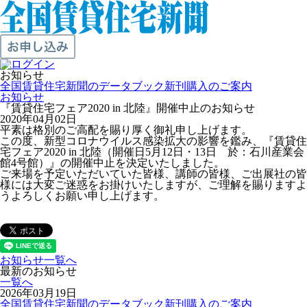
お知らせ
全国賃貸住宅新聞のデータブック新刊購入のご案内
お知らせ
『賃貸住宅フェア2020 in 北陸』開催中止のお知らせ
2020年04月02日
平素は格別のご高配を賜り厚く御礼申し上げます。
この度、新型コロナウイルス感染拡大の影響を鑑み、『賃貸住
宅フェア2020 in 北陸（開催日5月12日・13日 於：石川産業会
館4号館）』の開催中止を決定いたしました。
ご来場を予定いただいていた皆様、講師の皆様、ご出展社の皆
様には大変ご迷惑をお掛けいたしますが、ご理解を賜りますよ
うよろしくお願い申し上げます。
お知らせ一覧へ
最新のお知らせ
一覧へ
2026年03月19日
全国賃貸住宅新聞のデータブック新刊購入のご案内