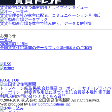
賃貸経営に役立つ商材紹介とライブインタビュー
賃貸管理会社が家主に配る、コミュニケーション月刊紙
賃貸不動産市場を数字で読み解く、データ＆解説集
お知らせ
一覧へ
2026年03月19日
全国賃貸住宅新聞のデータブック新刊購入のご案内
PAGE TOP
トップページ
|
広告掲載
|
会社概要
|
コーポレートサイト
|
プライバ
シーポリシー
|
特定商取引法に基づく表記
|
会員基本規約
|
電子版
利用規約
|
お問い合わせ
|
よくある質問
©2004-2016 株式会社 全国賃貸住宅新聞 All right reserved.
Web produced by
Easy Communications Inc.