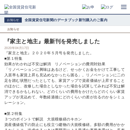
全国賃貸住宅新聞のデータブック新刊購入のご案内
お知らせ
お知らせ
『家主と地主』最新刊を発売しました
2020年04月17日
『家主と地主』２０２０年５月号を発売しました。
■第１特集
効果がわかれば不安は解消 リノベーションの費用対効果
「リノベーションに興味はあるけど、せっかくお金をかけて工事して
入居率も家賃上昇も見込めなかったら困る」。リノベーションに二の
足を踏む状態だったとしても、家賃アップで資産価値が上昇すること
のほかに、改修した場合としなかった場合を試算してみれば不安は解
消できるかもしれない。どのくらいの費用をかけたらどのくらい家賃
アップが見込めて、年数経過後にどのくらいの差が出るのかをシミュ
レーション。
■第２特集
３つのポイントで解説 大規模修繕のキホン
資産価値低下の防止にも役立つ建物の大規模修繕。多額の費用がかか