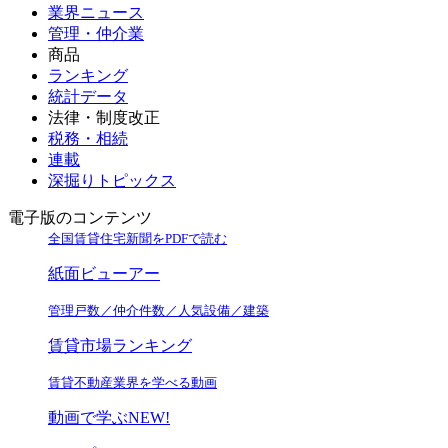
業界ニュース
管理・仲介業
商品
ランキング
統計データ
法律・制度改正
税務・相続
連載
深掘りトピックス
電子版のコンテンツ
全国賃貸住宅新聞をPDFで読む
紙面ビューアー
管理戸数／仲介件数／人気設備／建築
賃貸市場ランキング
賃貸不動産業界を学べる動画
動画で学ぶ
NEW!