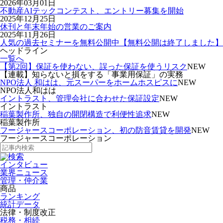
2026年03月01日
不動産AIテックコンテスト、エントリー募集を開始
2025年12月25日
休刊と年末年始の営業のご案内
2025年11月26日
人気の過去セミナーを無料公開中【無料公開は終了しました】
ヘッドライン
一覧へ
【第2回】保証を使わない、誤った保証を使うリスク
NEW
【連載】知らないと損をする「事業用保証」の実務
NPO法人 和はは、元スーパーをホームホスピスに
NEW
NPO法人和はは
イントラスト、管理会社に合わせた保証設定
NEW
イントラスト
稲葉製作所、独自の開閉構造で利便性追求
NEW
稲葉製作所
フージャースコーポレーション、初の防音賃貸を開発
NEW
フージャースコーポレーション
インタビュー
業界ニュース
管理・仲介業
商品
ランキング
統計データ
法律・制度改正
税務・相続