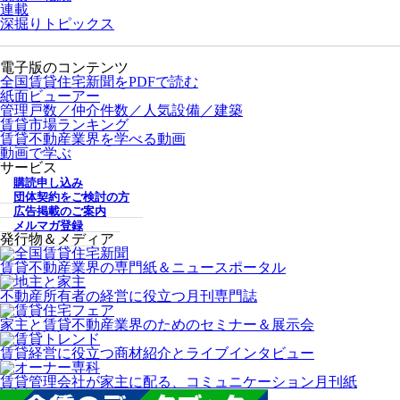
連載
深掘りトピックス
電子版のコンテンツ
全国賃貸住宅新聞をPDFで読む
紙面ビューアー
管理戸数／仲介件数／人気設備／建築
賃貸市場ランキング
賃貸不動産業界を学べる動画
動画で学ぶ
サービス
購読申し込み
団体契約をご検討の方
広告掲載のご案内
メルマガ登録
発行物＆メディア
賃貸不動産業界の専門紙＆ニュースポータル
不動産所有者の経営に役立つ月刊専門誌
家主と賃貸不動産業界のためのセミナー＆展示会
賃貸経営に役立つ商材紹介とライブインタビュー
賃貸管理会社が家主に配る、コミュニケーション月刊紙