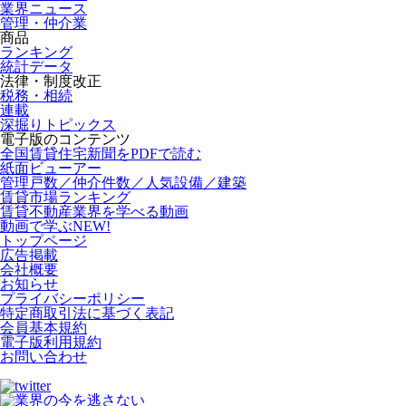
業界ニュース
管理・仲介業
商品
ランキング
統計データ
法律・制度改正
税務・相続
連載
深掘りトピックス
電子版のコンテンツ
全国賃貸住宅新聞をPDFで読む
紙面ビューアー
管理戸数／仲介件数／人気設備／建築
賃貸市場ランキング
賃貸不動産業界を学べる動画
動画で学ぶ
NEW!
トップページ
広告掲載
会社概要
お知らせ
プライバシーポリシー
特定商取引法に基づく表記
会員基本規約
電子版利用規約
お問い合わせ