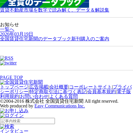
賃貸不動産市場を数字で読み解く、データ＆解説集
お知らせ
一覧へ
2026年03月19日
全国賃貸住宅新聞のデータブック新刊購入のご案内
PAGE TOP
トップページ
|
広告掲載
|
会社概要
|
コーポレートサイト
|
プライバ
シーポリシー
|
特定商取引法に基づく表記
|
会員基本規約
|
電子版
利用規約
|
お問い合わせ
|
よくある質問
©2004-2016 株式会社 全国賃貸住宅新聞 All right reserved.
Web produced by
Easy Communications Inc.
インタビュー