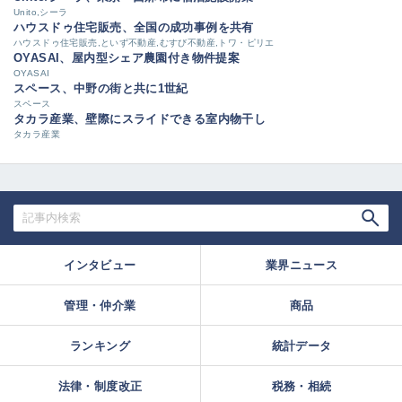
Unito,シーラ
ハウスドゥ住宅販売、全国の成功事例を共有
ハウスドゥ住宅販売,といず不動産,むすび不動産,トワ・ピリエ
OYASAI、屋内型シェア農園付き物件提案
OYASAI
スペース、中野の街と共に1世紀
スペース
タカラ産業、壁際にスライドできる室内物干し
タカラ産業
インタビュー
業界ニュース
管理・仲介業
商品
ランキング
統計データ
法律・制度改正
税務・相続