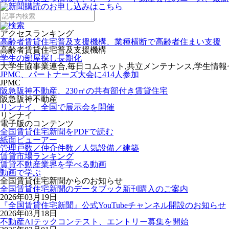
アクセスランキング
高齢者賃貸住宅普及支援機構、業種横断で高齢者住まい支援
高齢者賃貸住宅普及支援機構
学生の部屋探し長期化
大学生協事業連合,毎日コムネット,共立メンテナンス,学生情
JPMC、パートナーズ大会に414人参加
JPMC
阪急阪神不動産、230㎡の共有部付き賃貸住宅
阪急阪神不動産
リンナイ、全国で展示会を開催
リンナイ
電子版のコンテンツ
全国賃貸住宅新聞をPDFで読む
紙面ビューアー
管理戸数／仲介件数／人気設備／建築
賃貸市場ランキング
賃貸不動産業界を学べる動画
動画で学ぶ
全国賃貸住宅新聞からのお知らせ
全国賃貸住宅新聞のデータブック新刊購入のご案内
2026年03月19日
『全国賃貸住宅新聞』公式YouTubeチャンネル開設のお知らせ
2026年03月18日
不動産AIテックコンテスト、エントリー募集を開始