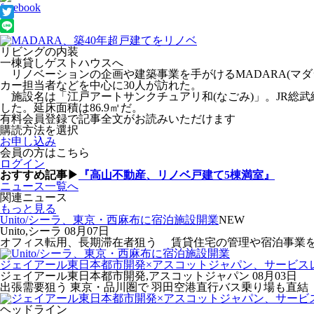
リビングの内装
一棟貸しゲストハウスへ
リノベーションの企画や建築事業を手がけるMADARA(マダ
カー担当者などを中心に30人が訪れた。
施設名は「江戸アートサンクチュアリ和(なごみ)」。JR総武
した。延床面積は86.9㎡だ。
有料会員登録で記事全文がお読みいただけます
購読方法を選択
お申し込み
会員の方はこちら
ログイン
おすすめ記事▶
『高山不動産、リノベ戸建て5棟満室』
ニュース一覧へ
関連ニュース
もっと見る
Unito/シーラ、東京・西麻布に宿泊施設開業
NEW
Unito,シーラ
08月07日
オフィス転用、長期滞在者狙う 賃貸住宅の管理や宿泊事業を手がけ
ジェイアール東日本都市開発×アスコットジャパン、サービス
ジェイアール東日本都市開発,アスコットジャパン
08月03日
出張需要狙う 東京・品川圏で 羽田空港直行バス乗り場も直結 
ヘッドライン