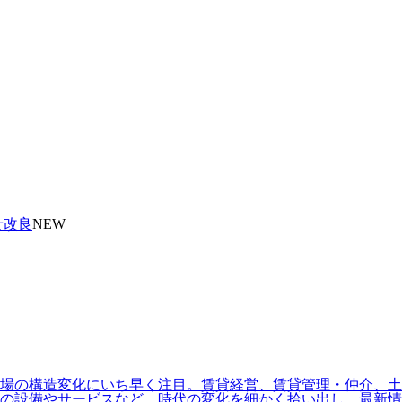
せ改良
NEW
場の構造変化にいち早く注目。賃貸経営、賃貸管理・仲介、土地
の設備やサービスなど、時代の変化を細かく拾い出し、最新情