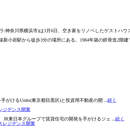
ラ:神奈川県横浜市)は3月6日、空き家をリノベしたゲストハ
線新小岩駅から徒歩3分の場所にある。1984年築の鉄骨造2
るUnito(東京都目黒区)と投資用不動産の開 ...
続く
レジデンス開業
JR東日本グループで賃貸住宅の開発を手がけるジェ ...
続く