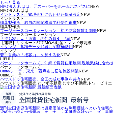
もっと見る
NPO法人 和はは、元スーパーをホームホスピスに
NEW
NPO法人和はは
イントラスト、管理会社に合わせた保証設定
NEW
イントラスト
稲葉製作所、独自の開閉構造で利便性追求
NEW
稲葉製作所
フージャースコーポレーション、初の防音賃貸を開発
NEW
フージャースコーポレーション
「持ち家」→「賃貸」の住み替え、3割
NEW
【連載】リクルートSUUMO不動産トレンド最前線
イタンジ、蓄積データ武器にAI積極活用
NEW
イタンジ
若手営業の「接客力」を見える化
NEW
LIFULL
パナソニックホームズ、沖縄で賃貸住宅展開 現地気候に合わ
パナソニックホームズ
Unito/シーラ、東京・西麻布に宿泊施設開業
NEW
Unito,シーラ
ハウスドゥ住宅販売、全国の成功事例を共有
NEW
ハウスドゥ住宅販売,といず不動産,むすび不動産,トワ・ピリエ
週刊全国賃貸住宅新聞は資産価値から利用価値へという住宅市
貸経営に役立つ情報や、オーナー・不動産会社のニーズ、最新