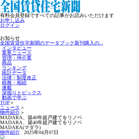
有料会員登録ですべての記事がお読みいただけます
お申し込み
ログイン
お知らせ
全国賃貸住宅新聞のデータブック新刊購入の...
インタビュー
業界ニュース
管理・仲介業
商品
ランキング
統計データ
法律・制度改正
税務・相続
連載
深掘りトピックス
動画で学ぶ
TOP
＞
ニュース
＞
物件紹介
＞
MADARA、築40年超戸建てをリノベ
MADARA、築40年超戸建てをリノベ
MADARA(マダラ)
物件紹介
|
2025年04月07日