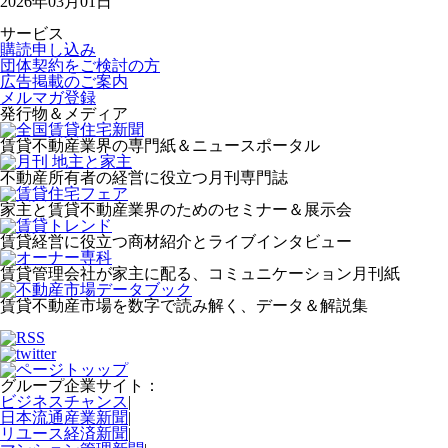
2026年03月01日
サービス
購読申し込み
団体契約をご検討の方
広告掲載のご案内
メルマガ登録
発行物＆メディア
賃貸不動産業界の専門紙＆ニュースポータル
不動産所有者の経営に役立つ月刊専門誌
家主と賃貸不動産業界のためのセミナー＆展示会
賃貸経営に役立つ商材紹介とライブインタビュー
賃貸管理会社が家主に配る、コミュニケーション月刊紙
賃貸不動産市場を数字で読み解く、データ＆解説集
グループ企業サイト：
ビジネスチャンス
|
日本流通産業新聞
|
リユース経済新聞
|