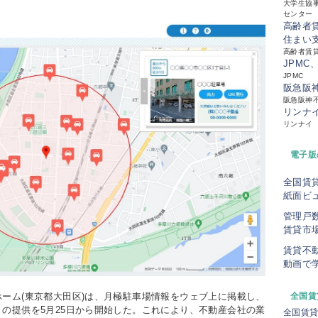
大学生協事
センター
高齢者
住まい
高齢者賃
JPMC
JPMC
阪急阪
阪急阪神
リンナ
リンナイ
電子版
全国賃
紙面ビ
管理戸
賃貸市
賃貸不
動画で
ーム(東京都大田区)は、月極駐車場情報をウェブ上に掲載し、
全国賃
の提供を5月25日から開始した。これにより、不動産会社の業
全国賃