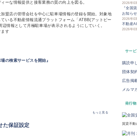
ディーな情報提供と接客業務の質の向上を図る。
2026年0
『全国賃
お知ら
加盟店の管理会社を中心に駐車場情報の登録を開始。対象地
2026年0
ている不動産情報流通プラットフォーム「ATBB(アットビー
不動産A
周辺情報として月極駐車場が表示されるようにしていく。
2026年0
けます
サービ
車場の検索サービスを開始』
購読申
団体契
広告掲
メルマ
発行物
もっと見る
賃貸不動
せた保証設定