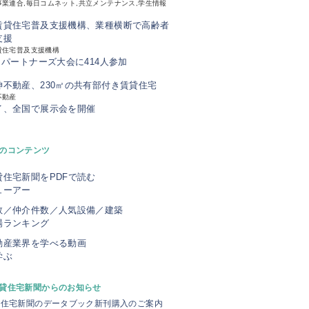
業連合,毎日コムネット,共立メンテナンス,学生情報
賃貸住宅普及支援機構、業種横断で高齢者
支援
貸住宅普及支援機構
、パートナーズ大会に414人参加
神不動産、230㎡の共有部付き賃貸住宅
不動産
イ、全国で展示会を開催
のコンテンツ
貸住宅新聞をPDFで読む
ューアー
数／仲介件数／人気設備／建築
場ランキング
動産業界を学べる動画
学ぶ
貸住宅新聞からのお知らせ
貸住宅新聞のデータブック新刊購入のご案内