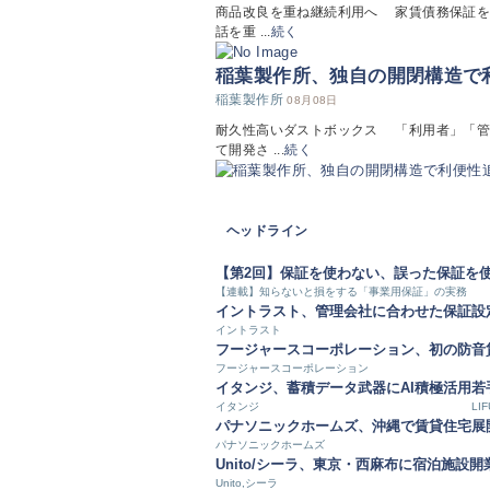
商品改良を重ね継続利用へ 家賃債務保証を
話を重 ...
続く
稲葉製作所、独自の開閉構造で
稲葉製作所
08月08日
耐久性高いダストボックス 「利用者」「管
て開発さ ...
続く
ヘッドライン
【第2回】保証を使わない、誤った保証を
【連載】知らないと損をする「事業用保証」の実務
イントラスト、管理会社に合わせた保証設
イントラスト
フージャースコーポレーション、初の防音
フージャースコーポレーション
イタンジ、蓄積データ武器にAI積極活用
若
イタンジ
LIF
パナソニックホームズ、沖縄で賃貸住宅展
パナソニックホームズ
Unito/シーラ、東京・西麻布に宿泊施設開
Unito,シーラ