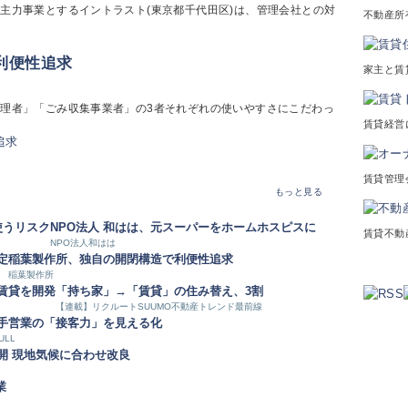
主力事業とするイントラスト(東京都千代田区)は、管理会社との対
不動産所
利便性追求
家主と賃
理者」「ごみ収集事業者」の3者それぞれの使いやすさにこだわっ
賃貸経営
賃貸管理
もっと見る
使うリスク
NPO法人 和はは、元スーパーをホームホスピスに
賃貸不動
NPO法人和はは
定
稲葉製作所、独自の開閉構造で利便性追求
稲葉製作所
賃貸を開発
「持ち家」→「賃貸」の住み替え、3割
【連載】リクルートSUUMO不動産トレンド最前線
手営業の「接客力」を見える化
ULL
開 現地気候に合わせ改良
業