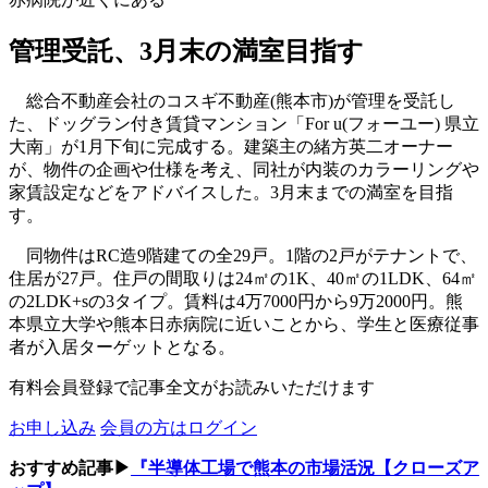
管理受託、3月末の満室目指す
総合不動産会社のコスギ不動産(熊本市)が管理を受託し
た、ドッグラン付き賃貸マンション「For u(フォーユー) 県立
大南」が1月下旬に完成する。建築主の緒方英二オーナー
が、物件の企画や仕様を考え、同社が内装のカラーリングや
家賃設定などをアドバイスした。3月末までの満室を目指
す。
同物件はRC造9階建ての全29戸。1階の2戸がテナントで、
住居が27戸。住戸の間取りは24㎡の1K、40㎡の1LDK、64㎡
の2LDK+sの3タイプ。賃料は4万7000円から9万2000円。熊
本県立大学や熊本日赤病院に近いことから、学生と医療従事
者が入居ターゲットとなる。
有料会員登録で記事全文がお読みいただけます
お申し込み
会員の方はログイン
おすすめ記事▶
『半導体工場で熊本の市場活況【クローズア