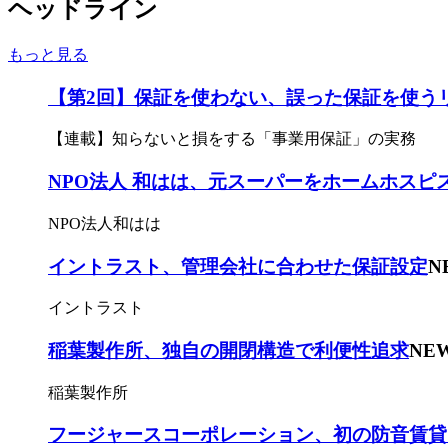
ヘッドライン
もっと見る
【第2回】保証を使わない、誤った保証を使う
【連載】知らないと損をする「事業用保証」の実務
NPO法人 和はは、元スーパーをホームホスピ
NPO法人和はは
イントラスト、管理会社に合わせた保証設定
N
イントラスト
稲葉製作所、独自の開閉構造で利便性追求
NE
稲葉製作所
フージャースコーポレーション、初の防音賃貸