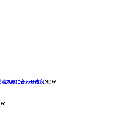
現地気候に合わせ改良
NEW
EW