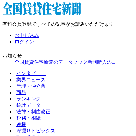
有料会員登録ですべての記事がお読みいただけます
お申し込み
ログイン
お知らせ
全国賃貸住宅新聞のデータブック新刊購入の...
インタビュー
業界ニュース
管理・仲介業
商品
ランキング
統計データ
法律・制度改正
税務・相続
連載
深掘りトピックス