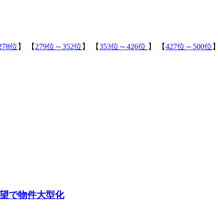
278位
】 【
279位～352位
】 【
353位～426位
】 【
427位～500位
】
要望で物件大型化