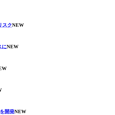
リスク
NEW
スに
NEW
EW
W
を開発
NEW