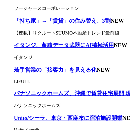
フージャースコーポレーション
「持ち家」→「賃貸」の住み替え、3割
NEW
【連載】リクルートSUUMO不動産トレンド最前線
イタンジ、蓄積データ武器にAI積極活用
NEW
イタンジ
若手営業の「接客力」を見える化
NEW
LIFULL
パナソニックホームズ、沖縄で賃貸住宅展開 
パナソニックホームズ
Unito/シーラ、東京・西麻布に宿泊施設開業
N
Unito,シーラ