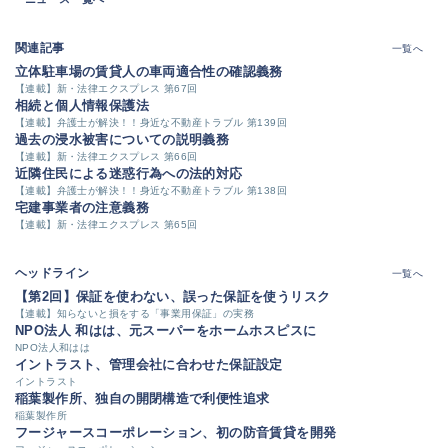
関連記事
一覧へ
立体駐車場の賃貸人の車両適合性の確認義務
【連載】新・法律エクスプレス 第67回
相続と個人情報保護法
【連載】弁護士が解決！！身近な不動産トラブル 第139回
過去の浸水被害についての説明義務
【連載】新・法律エクスプレス 第66回
近隣住民による迷惑行為への法的対応
【連載】弁護士が解決！！身近な不動産トラブル 第138回
宅建事業者の注意義務
【連載】新・法律エクスプレス 第65回
ヘッドライン
一覧へ
【第2回】保証を使わない、誤った保証を使うリスク
【連載】知らないと損をする「事業用保証」の実務
NPO法人 和はは、元スーパーをホームホスピスに
NPO法人和はは
イントラスト、管理会社に合わせた保証設定
イントラスト
稲葉製作所、独自の開閉構造で利便性追求
稲葉製作所
フージャースコーポレーション、初の防音賃貸を開発