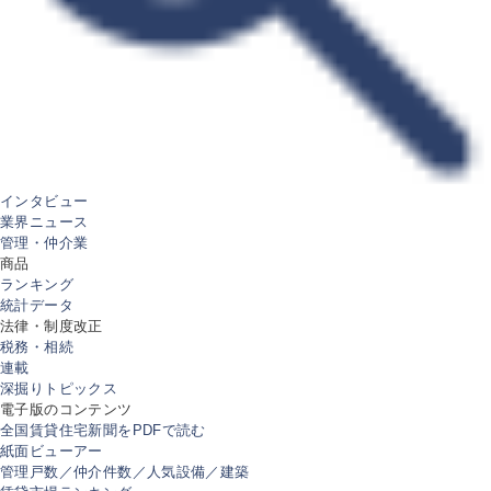
インタビュー
業界ニュース
管理・仲介業
商品
ランキング
統計データ
法律・制度改正
税務・相続
連載
深掘りトピックス
電子版のコンテンツ
全国賃貸住宅新聞をPDFで読む
紙面ビューアー
管理戸数／仲介件数／人気設備／建築