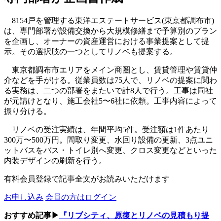
8154戸を管理する東洋エステートサービス(東京都調布市)
は、専門部署が設備交換から大規模修繕まで予算別のプラン
を企画し、オーナーの資産運営における事業提案として提
示。その選択肢の一つとしてリノベも提案する。
東京都調布市エリアをメイン商圏とし、賃貸管理や賃貸仲
介などを手がける。従業員数は75人で、リノベの提案に関わ
る実務は、二つの部署をまたいで計8人で行う。工事は同社
が元請けとなり、施工会社5〜6社に依頼。工事内容によって
振り分ける。
リノベの受注実績は、年間平均5件。受注額は1件あたり
300万〜500万円。間取り変更、水回り設備の更新、3点ユニ
ットバスをバス・トイレ別へ変更、クロス変更などといった
内装デザインの刷新を行う。
有料会員登録で記事全文がお読みいただけます
お申し込み
会員の方はログイン
おすすめ記事▶
『リブシティ、原復とリノベの見積もり提