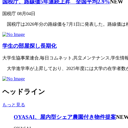
国税庁、路線価5年連続上昇 全国平均2.9%
NEW
国税庁
08月04日
国税庁は2026年分の路線価を7月1日に発表した。路線価は相
学生の部屋探し長期化
大学生協事業連合,毎日コムネット,共立メンテナンス,学生情
大学進学率が上昇しており、2025年度には大学の在学者数が
ヘッドライン
もっと見る
OYASAI、屋内型シェア農園付き物件提案
NE