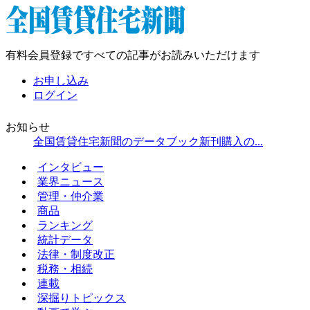
有料会員登録ですべての記事がお読みいただけます
お申し込み
ログイン
お知らせ
全国賃貸住宅新聞のデータブック新刊購入の...
インタビュー
業界ニュース
管理・仲介業
商品
ランキング
統計データ
法律・制度改正
税務・相続
連載
深掘りトピックス