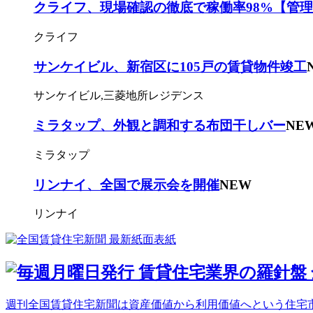
クライフ、現場確認の徹底で稼働率98%【管
クライフ
サンケイビル、新宿区に105戸の賃貸物件竣工
サンケイビル,三菱地所レジデンス
ミラタップ、外観と調和する布団干しバー
NE
ミラタップ
リンナイ、全国で展示会を開催
NEW
リンナイ
週刊全国賃貸住宅新聞は資産価値から利用価値へという住宅市