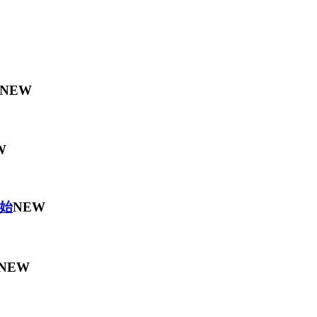
NEW
W
始
NEW
NEW