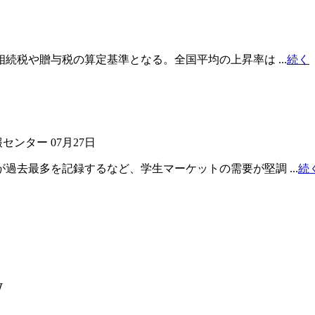
続税や贈与税の算定基準となる。全国平均の上昇率は ...
続く
報センター
07月27日
過去最多を記録するなど、学生マーケットの需要が堅調 ...
続
W