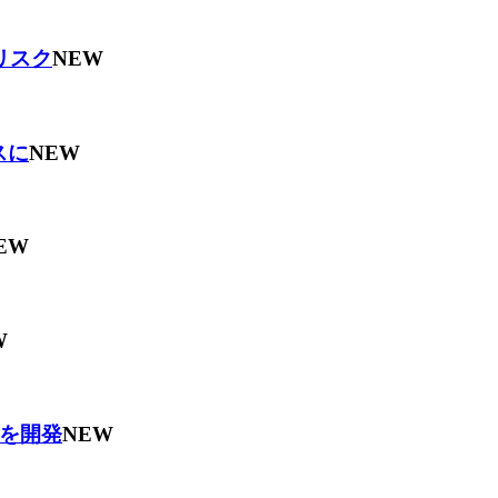
リスク
NEW
スに
NEW
EW
W
を開発
NEW