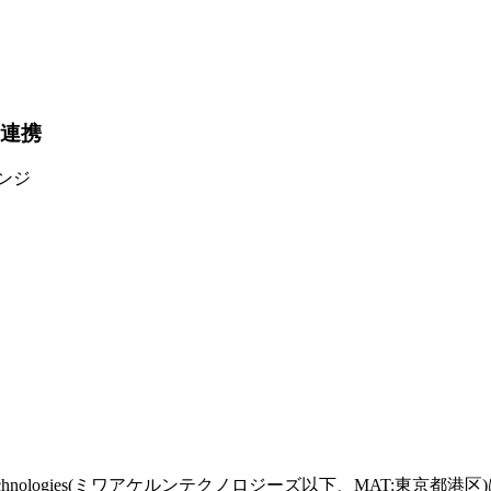
と連携
タンジ
chnologies(ミワアケルンテクノロジーズ以下、MAT:東京