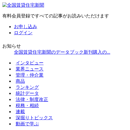
有料会員登録ですべての記事がお読みいただけます
お申し込み
ログイン
お知らせ
全国賃貸住宅新聞のデータブック新刊購入の...
インタビュー
業界ニュース
管理・仲介業
商品
ランキング
統計データ
法律・制度改正
税務・相続
連載
深掘りトピックス
動画で学ぶ