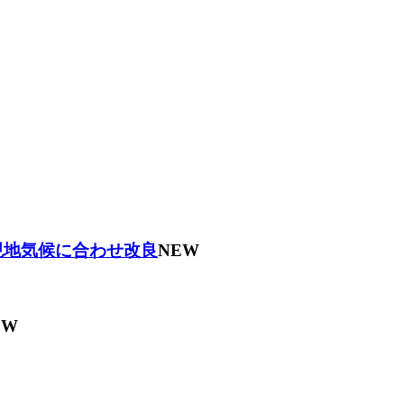
現地気候に合わせ改良
NEW
EW