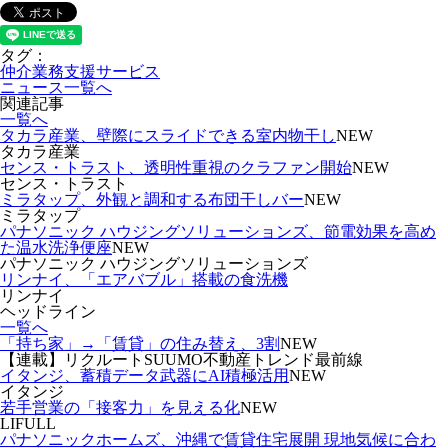
タグ：
仲介業務支援サービス
ニュース一覧へ
関連記事
一覧へ
タカラ産業、壁際にスライドできる室内物干し
NEW
タカラ産業
センス・トラスト、透明性重視のクラファン開始
NEW
センス・トラスト
ミラタップ、外観と調和する布団干しバー
NEW
ミラタップ
パナソニック ハウジングソリューションズ、節電効果を高め
た温水洗浄便座
NEW
パナソニック ハウジングソリューションズ
リンナイ、「エアバブル」搭載の食洗機
リンナイ
ヘッドライン
一覧へ
「持ち家」→「賃貸」の住み替え、3割
NEW
【連載】リクルートSUUMO不動産トレンド最前線
イタンジ、蓄積データ武器にAI積極活用
NEW
イタンジ
若手営業の「接客力」を見える化
NEW
LIFULL
パナソニックホームズ、沖縄で賃貸住宅展開 現地気候に合わ