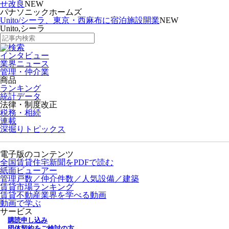
せ改良
NEW
パナソニックホームズ
Unito/シーラ、東京・西麻布に宿泊施設開業
NEW
Unito,シーラ
インタビュー
業界ニュース
管理・仲介業
商品
ランキング
統計データ
法律・制度改正
税務・相続
連載
深掘りトピックス
電子版のコンテンツ
全国賃貸住宅新聞をPDFで読む
紙面ビューアー
管理戸数／仲介件数／人気設備／建築
賃貸市場ランキング
賃貸不動産業界を学べる動画
動画で学ぶ
サービス
購読申し込み
団体契約をご検討の方