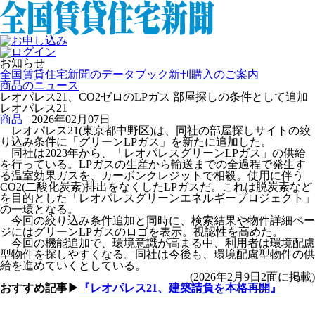
お知らせ
全国賃貸住宅新聞のデータブック新刊購入のご案内
商品のニュース
レオパレス21、CO2ゼロのLPガス 部屋探しの条件として追加
レオパレス21
商品
|
2026年02月07日
レオパレス21(東京都中野区)は、同社の部屋探しサイトの絞
り込み条件に「グリーンLPガス」を新たに追加した。
同社は2023年から、「レオパレスグリーンLPガス」の供給
を行っている。LPガスの生産から輸送までの全過程で発生す
る温室効果ガスを、カーボンクレジットで相殺。使用に伴う
CO2(二酸化炭素)排出をなくしたLPガスだ。これは脱炭素など
を目的とした「レオパレスグリーンエネルギープロジェクト」
の一環となる。
今回の絞り込み条件追加と同時に、検索結果や物件詳細ペー
ジにはグリーンLPガスのロゴを表示。視認性を高めた。
今回の機能追加で、環境意識が高まる中、利用者は環境配慮
型物件を探しやすくなる。同社は今後も、環境配慮型物件の供
給を進めていくとしている。
(2026年2月9日2面に掲載)
おすすめ記事▶
『レオパレス21、建築請負を本格再開』