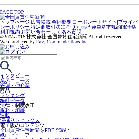
PAGE TOP
トップページ
|
広告掲載
|
会社概要
|
コーポレートサイト
|
プライバ
シーポリシー
|
特定商取引法に基づく表記
|
会員基本規約
|
電子版
利用規約
|
お問い合わせ
|
よくある質問
©2004-2016 株式会社 全国賃貸住宅新聞 All right reserved.
Web produced by
Easy Communications Inc.
インタビュー
業界ニュース
管理・仲介業
商品
ランキング
統計データ
法律・制度改正
税務・相続
連載
深掘りトピックス
電子版のコンテンツ
全国賃貸住宅新聞をPDFで読む
紙面ビューアー