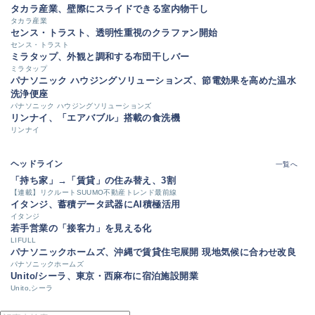
タカラ産業、壁際にスライドできる室内物干し
タカラ産業
センス・トラスト、透明性重視のクラファン開始
センス・トラスト
ミラタップ、外観と調和する布団干しバー
ミラタップ
パナソニック ハウジングソリューションズ、節電効果を高めた温水
洗浄便座
パナソニック ハウジングソリューションズ
リンナイ、「エアバブル」搭載の食洗機
リンナイ
ヘッドライン
一覧へ
「持ち家」→「賃貸」の住み替え、3割
【連載】リクルートSUUMO不動産トレンド最前線
イタンジ、蓄積データ武器にAI積極活用
イタンジ
若手営業の「接客力」を見える化
LIFULL
パナソニックホームズ、沖縄で賃貸住宅展開 現地気候に合わせ改良
パナソニックホームズ
Unito/シーラ、東京・西麻布に宿泊施設開業
Unito,シーラ