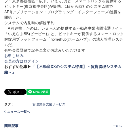
プ：東京都新宿区：以下、いえらぶ)と、スマートロックを提供する
ビットキー(東京都中央区)が提携。1日から両社のシステム間で
API(アプリケーション・プログラミング・インターフェース)連携を
開始した。
システムで内見時の解錠予約
API連携したのは、いえらぶの提供する不動産事業者間流通サイト
「いえらぶBB(ビービー)」と、ビットキーが提供するスマートロック
解錠用プラットフォーム「homehub(ホームハブ)」の法人管理システ
ムだ。
有料会員登録で記事全文がお読みいただけます
お申し込み
会員の方はログイン
おすすめ記事▶
『【不動産DXのシステム特集】～賃貸管理システム
編～』
タグ：
管理業務支援サービス
ニュース一覧へ
関連記事
一覧へ