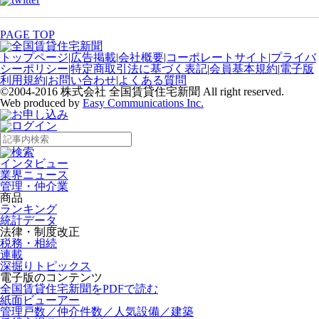
PAGE TOP
トップページ
|
広告掲載
|
会社概要
|
コーポレートサイト
|
プライバ
シーポリシー
|
特定商取引法に基づく表記
|
会員基本規約
|
電子版
利用規約
|
お問い合わせ
|
よくある質問
©2004-2016 株式会社 全国賃貸住宅新聞 All right reserved.
Web produced by
Easy Communications Inc.
インタビュー
業界ニュース
管理・仲介業
商品
ランキング
統計データ
法律・制度改正
税務・相続
連載
深掘りトピックス
電子版のコンテンツ
全国賃貸住宅新聞をPDFで読む
紙面ビューアー
管理戸数／仲介件数／人気設備／建築