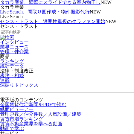
タカラ産業、壁際にスライドできる室内物干し
NEW
タカラ産業
Live Search、間取り図作成・物件撮影代行
NEW
Live Search
センス・トラスト、透明性重視のクラファン開始
NEW
センス・トラスト
インタビュー
業界ニュース
管理・仲介業
商品
ランキング
統計データ
法律・制度改正
税務・相続
連載
深掘りトピックス
電子版のコンテンツ
全国賃貸住宅新聞をPDFで読む
紙面ビューアー
管理戸数／仲介件数／人気設備／建築
賃貸市場ランキング
賃貸不動産業界を学べる動画
動画で学ぶ
サービス