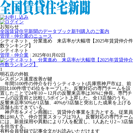
お知らせ
全国賃貸住宅新聞のデータブック新刊購入のご案内
管理・仲介業のニュース
シティネット、分業進め 来店率が大幅増【2025年賃貸仲介件
数ランキング】
シティネット
管理・仲介業
|
2025年01月02日
1
明石店の外観
レスポンス速度改善が鍵
年間5100件の仲介を行うシティネット(兵庫県神戸市)は、前
回比100件増で45位をキープした。反響対応の専門チームを設
置したことで24年10～12月の反響来店率は36%に伸長。専門チ
ームの設置前と比較し5ポイント上昇した。全13店舗のうち、
反響来店率50%が1店舗、40%が3店舗と突出した成果を上げる
店舗も出てきている。
神戸市をメイン商圏に、賃貸仲介事業を主力とする。従業員
数は80人で、仲介営業スタッフは70人。反響対応の専門チーム
には、新規採用や異動により7人を配置し、1人あたり2～3店舗
を担当する。
有料会員登録で記事全文がお読みいただけます