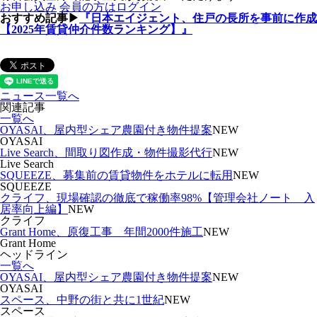
お申し込み
会員の方はログイン
おすすめ記事▶
『日本エイジェント、住戸の長所を事前に作成
【2025年賃貸仲介件数ランキング】』
ニュース一覧へ
関連記事
一覧へ
OYASAI、屋内型シェア農園付き物件提案
NEW
OYASAI
Live Search、間取り図作成・物件撮影代行
NEW
Live Search
SQUEEZE、募集前の賃貸物件をホテルに転用
NEW
SQUEEZE
クライフ、現場確認の徹底で稼働率98%【管理会社ノート 入
居率向上編】
NEW
クライフ
Grant Home、原復工事 年間2000件施工
NEW
Grant Home
ヘッドライン
一覧へ
OYASAI、屋内型シェア農園付き物件提案
NEW
OYASAI
スペース、中野の街と共に1世紀
NEW
スペース