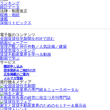
ランキング
統計データ
法律・制度改正
税務・相続
連載
深掘りトピックス
電子版のコンテンツ
全国賃貸住宅新聞をPDFで読む
紙面ビューアー
管理戸数／仲介件数／人気設備／建築
賃貸市場ランキング
賃貸不動産業界を学べる動画
動画で学ぶ
サービス
購読申し込み
団体契約をご検討の方
広告掲載のご案内
メルマガ登録
発行物＆メディア
賃貸不動産業界の専門紙＆ニュースポータル
不動産所有者の経営に役立つ月刊専門誌
家主と賃貸不動産業界のためのセミナー＆展示会