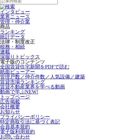
インタビュー
業界ニュース
管理・仲介業
商品
ランキング
統計データ
法律・制度改正
税務・相続
連載
深掘りトピックス
電子版のコンテンツ
全国賃貸住宅新聞をPDFで読む
紙面ビューアー
管理戸数／仲介件数／人気設備／建築
賃貸市場ランキング
賃貸不動産業界を学べる動画
動画で学ぶ
NEW!
トップページ
広告掲載
会社概要
お知らせ
プライバシーポリシー
特定商取引法に基づく表記
会員基本規約
電子版利用規約
お問い合わせ