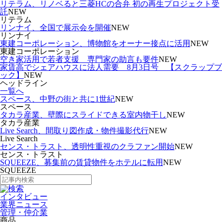
リテラム、リノベると三菱HCの合弁 初の再生プロジェクト受
託
NEW
リテラム
リンナイ、全国で展示会を開催
NEW
リンナイ
東建コーポレーション、博物館をオーナー接点に活用
NEW
東建コーポレーション
空き家活用で若者支援 専門家の助言も要件
NEW
家賃高でシェアハウスに法人需要 8月3日号 【スクラップブ
ック】
NEW
ヘッドライン
一覧へ
スペース、中野の街と共に1世紀
NEW
スペース
タカラ産業、壁際にスライドできる室内物干し
NEW
タカラ産業
Live Search、間取り図作成・物件撮影代行
NEW
Live Search
センス・トラスト、透明性重視のクラファン開始
NEW
センス・トラスト
SQUEEZE、募集前の賃貸物件をホテルに転用
NEW
SQUEEZE
インタビュー
業界ニュース
管理・仲介業
商品