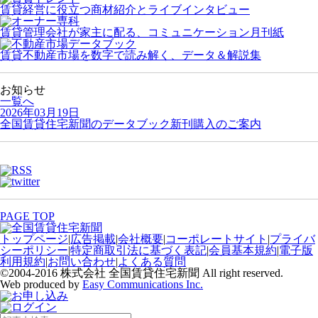
賃貸経営に役立つ商材紹介とライブインタビュー
賃貸管理会社が家主に配る、コミュニケーション月刊紙
賃貸不動産市場を数字で読み解く、データ＆解説集
お知らせ
一覧へ
2026年03月19日
全国賃貸住宅新聞のデータブック新刊購入のご案内
PAGE TOP
トップページ
|
広告掲載
|
会社概要
|
コーポレートサイト
|
プライバ
シーポリシー
|
特定商取引法に基づく表記
|
会員基本規約
|
電子版
利用規約
|
お問い合わせ
|
よくある質問
©2004-2016 株式会社 全国賃貸住宅新聞 All right reserved.
Web produced by
Easy Communications Inc.