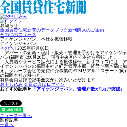
お知らせ
全国賃貸住宅新聞のデータブック新刊購入のご案内
その他のニュース
アイケンジャパン、本社を拡張移転
アイケンジャパン
その他
|
2025年07月08日
アパートの企画・設計・販売・管理を手がけるアイケンジャ
パン(福岡市)は6月20日、同市中央区内で本社を移転した。
人員増やサービス拡充による拡張移転。新オフィスには、ア
イケンジャパンの福岡本社と経営管理本部、経営企画本部に加
え、グループ会社で売買仲介事業のATMリアルエステート(同)
の福岡本社が移った。
有料会員登録で記事全文がお読みいただけます
お申し込み
会員の方はログイン
おすすめ記事▶
『アイケンジャパン、管理戸数が1万戸突破』
ニュース一覧へ
関連記事
一覧へ