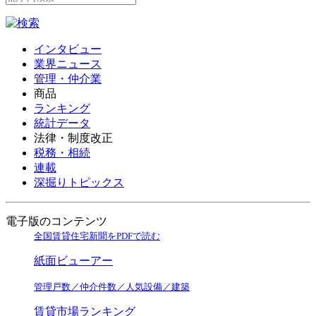
インタビュー
業界ニュース
管理・仲介業
商品
ランキング
統計データ
法律・制度改正
税務・相続
連載
深掘りトピックス
電子版のコンテンツ
全国賃貸住宅新聞をPDFで読む
紙面ビューアー
管理戸数／仲介件数／人気設備／建築
賃貸市場ランキング