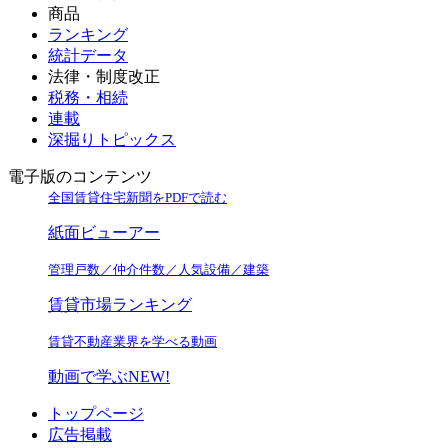
商品
ランキング
統計データ
法律・制度改正
税務・相続
連載
深掘りトピックス
電子版のコンテンツ
全国賃貸住宅新聞をPDFで読む
紙面ビューアー
管理戸数／仲介件数／人気設備／建築
賃貸市場ランキング
賃貸不動産業界を学べる動画
動画で学ぶ
NEW!
トップページ
広告掲載