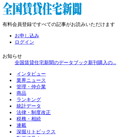
有料会員登録ですべての記事がお読みいただけます
お申し込み
ログイン
お知らせ
全国賃貸住宅新聞のデータブック新刊購入の...
インタビュー
業界ニュース
管理・仲介業
商品
ランキング
統計データ
法律・制度改正
税務・相続
連載
深掘りトピックス