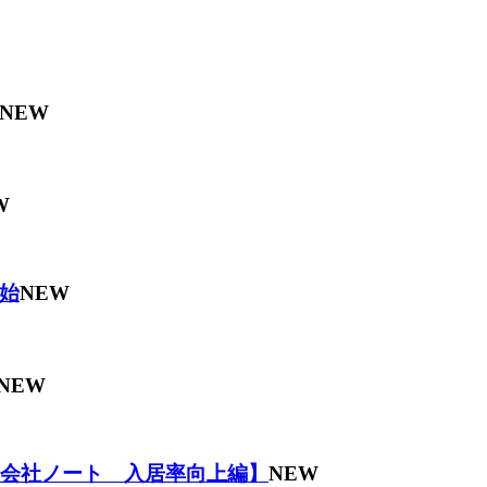
NEW
W
始
NEW
NEW
理会社ノート 入居率向上編】
NEW