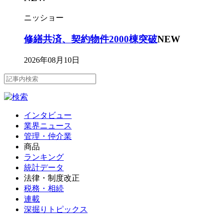
ニッショー
修繕共済、契約物件2000棟突破
NEW
2026年08月10日
インタビュー
業界ニュース
管理・仲介業
商品
ランキング
統計データ
法律・制度改正
税務・相続
連載
深掘りトピックス