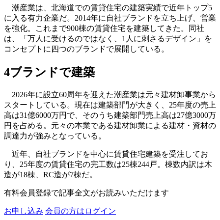
潮産業は、北海道での賃貸住宅の建築実績で近年トップ5
に入る有力企業だ。2014年に自社ブランドを立ち上げ、営業
を強化。これまで900棟の賃貸住宅を建築してきた。同社
は、「万人に受けるのではなく、1人に刺さるデザイン」を
コンセプトに四つのブランドで展開している。
4ブランドで建築
2026年に設立60周年を迎えた潮産業は元々建材卸事業から
スタートしている。現在は建築部門が大きく、25年度の売上
高は31億6000万円で、そのうち建築部門売上高は27億3000万
円を占める。元々の本業である建材卸業による建材・資材の
調達力が強みとなっている。
近年、自社ブランドを中心に賃貸住宅建築を受注してお
り、25年度の賃貸住宅の完工数は25棟244戸。棟数内訳は木
造が18棟、RC造が7棟だ。
有料会員登録で記事全文がお読みいただけます
お申し込み
会員の方はログイン