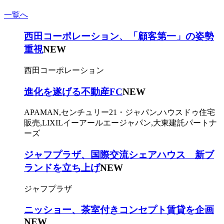
一覧へ
西田コーポレーション、「顧客第一」の姿勢
重視
NEW
西田コーポレーション
進化を遂げる不動産FC
NEW
APAMAN,センチュリー21・ジャパン,ハウスドゥ住宅
販売,LIXILイーアールエージャパン,大東建託パートナ
ーズ
ジャフプラザ、国際交流シェアハウス 新ブ
ランドを立ち上げ
NEW
ジャフプラザ
ニッショー、茶室付きコンセプト賃貸を企画
NEW