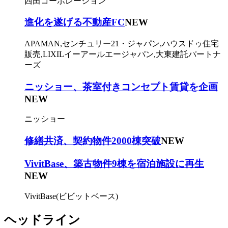
西田コーポレーション
進化を遂げる不動産FC
NEW
APAMAN,センチュリー21・ジャパン,ハウスドゥ住宅
販売,LIXILイーアールエージャパン,大東建託パートナ
ーズ
ニッショー、茶室付きコンセプト賃貸を企画
NEW
ニッショー
修繕共済、契約物件2000棟突破
NEW
VivitBase、築古物件9棟を宿泊施設に再生
NEW
VivitBase(ビビットベース)
ヘッドライン