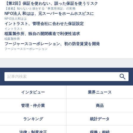
【第2回】保証を使わない、誤った保証を使うリスク
【連載】知らないと損をする「事業用保証」の実務
NPO法人 和はは、元スーパーをホームホスピスに
NPO法人和はは
イントラスト、管理会社に合わせた保証設定
イントラスト
稲葉製作所、独自の開閉構造で利便性追求
稲葉製作所
フージャースコーポレーション、初の防音賃貸を開発
フージャースコーポレーション
インタビュー
業界ニュース
管理・仲介業
商品
ランキング
統計データ
法律・制度改正
税務・相続