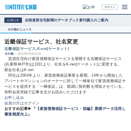
全国賃貸住宅新聞のデータブック新刊購入のご案内
お知らせ
その他のニュース
近畿保証サービス、社名変更
近畿保証サービス,K‐net(ケーネット)
その他
|
2023年05月01日
賃貸住宅向け家賃債務保証サービスを展開する近畿保証サービス
(兵庫県神戸市)は10日より、社名をK‐net(ケーネット)に変更する。
新会社名はK‐net
同社は2004年より、家賃債務保証事業を展開。14年から開始した
アパートやマンションのオーナーに対して一棟単位で家賃債務保証サ
ービスを提供する「一棟保証」は、順調に契約数を増加させている。
有料会員登録で記事全文がお読みいただけます
お申し込み
会員の方はログイン
おすすめ記事▶
『【家賃債務保証サービス・前編】累積データ活用し
審査精度向上』