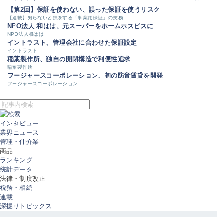
【第2回】保証を使わない、誤った保証を使うリスク
【連載】知らないと損をする「事業用保証」の実務
NPO法人 和はは、元スーパーをホームホスピスに
NPO法人和はは
イントラスト、管理会社に合わせた保証設定
イントラスト
稲葉製作所、独自の開閉構造で利便性追求
稲葉製作所
フージャースコーポレーション、初の防音賃貸を開発
フージャースコーポレーション
インタビュー
業界ニュース
管理・仲介業
商品
ランキング
統計データ
法律・制度改正
税務・相続
連載
深掘りトピックス