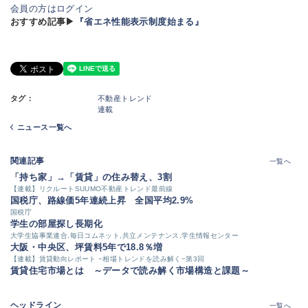
会員の方はログイン
おすすめ記事▶
『省エネ性能表示制度始まる』
タグ：
不動産トレンド
連載
ニュース一覧へ
関連記事
一覧へ
「持ち家」→「賃貸」の住み替え、3割
【連載】リクルートSUUMO不動産トレンド最前線
国税庁、路線価5年連続上昇 全国平均2.9%
国税庁
学生の部屋探し長期化
大学生協事業連合,毎日コムネット,共立メンテナンス,学生情報センター
大阪・中央区、坪賃料5年で18.8％増
【連載】賃貸動向レポート −相場トレンドを読み解く−第3回
賃貸住宅市場とは ～データで読み解く市場構造と課題～
ヘッドライン
一覧へ