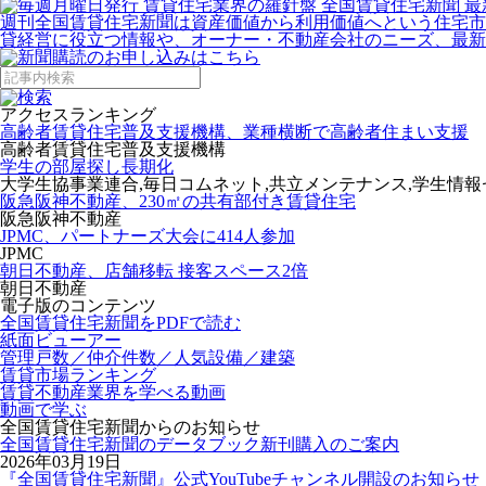
週刊全国賃貸住宅新聞は資産価値から利用価値へという住宅市
貸経営に役立つ情報や、オーナー・不動産会社のニーズ、最新
アクセスランキング
高齢者賃貸住宅普及支援機構、業種横断で高齢者住まい支援
高齢者賃貸住宅普及支援機構
学生の部屋探し長期化
大学生協事業連合,毎日コムネット,共立メンテナンス,学生情
阪急阪神不動産、230㎡の共有部付き賃貸住宅
阪急阪神不動産
JPMC、パートナーズ大会に414人参加
JPMC
朝日不動産、店舗移転 接客スペース2倍
朝日不動産
電子版のコンテンツ
全国賃貸住宅新聞をPDFで読む
紙面ビューアー
管理戸数／仲介件数／人気設備／建築
賃貸市場ランキング
賃貸不動産業界を学べる動画
動画で学ぶ
全国賃貸住宅新聞からのお知らせ
全国賃貸住宅新聞のデータブック新刊購入のご案内
2026年03月19日
『全国賃貸住宅新聞』公式YouTubeチャンネル開設のお知らせ