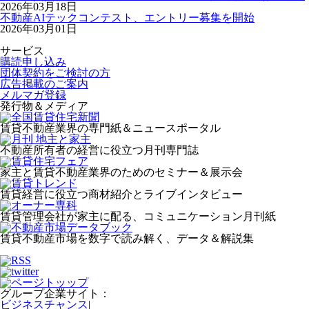
2026年03月18日
不動産AIテックコンテスト、エントリー募集を開始
2026年03月01日
サービス
購読申し込み
団体契約をご検討の方
広告掲載のご案内
メルマガ登録
発行物＆メディア
賃貸不動産業界の専門紙＆ニュースポータル
不動産所有者の経営に役立つ月刊専門誌
家主と賃貸不動産業界のためのセミナー＆展示会
賃貸経営に役立つ商材紹介とライブインタビュー
賃貸管理会社が家主に配る、コミュニケーション月刊紙
賃貸不動産市場を数字で読み解く、データ＆解説集
グループ企業サイト：
ビジネスチャンス
|