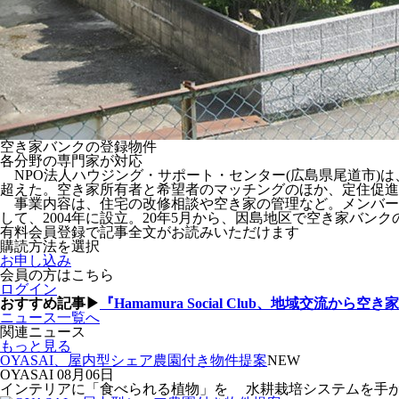
空き家バンクの登録物件
各分野の専門家が対応
NPO法人ハウジング・サポート・センター(広島県尾道市)は
超えた。空き家所有者と希望者のマッチングのほか、定住促進
事業内容は、住宅の改修相談や空き家の管理など。メンバーは
して、2004年に設立。20年5月から、因島地区で空き家バン
有料会員登録で記事全文がお読みいただけます
購読方法を選択
お申し込み
会員の方はこちら
ログイン
おすすめ記事▶
『Hamamura Social Club、地域交流から空
ニュース一覧へ
関連ニュース
もっと見る
OYASAI、屋内型シェア農園付き物件提案
NEW
OYASAI
08月06日
インテリアに「食べられる植物」を 水耕栽培システムを手がけるO