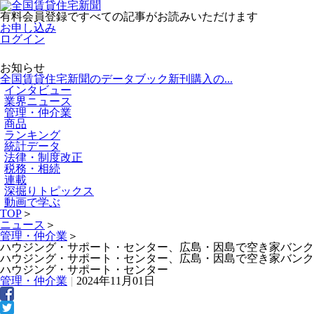
有料会員登録ですべての記事がお読みいただけます
お申し込み
ログイン
お知らせ
全国賃貸住宅新聞のデータブック新刊購入の...
インタビュー
業界ニュース
管理・仲介業
商品
ランキング
統計データ
法律・制度改正
税務・相続
連載
深掘りトピックス
動画で学ぶ
TOP
＞
ニュース
＞
管理・仲介業
＞
ハウジング・サポート・センター、広島・因島で空き家バンク
ハウジング・サポート・センター、広島・因島で空き家バンク
ハウジング・サポート・センター
管理・仲介業
|
2024年11月01日