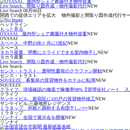
Live Search、間取り図作成・物件撮影代行
NEW
Live Search
08月06日
関西での提供エリアを拡大 物件撮影と間取り図作成代行サービス「Req
ヘッドライン
もっと見る
OYASAI、屋内型シェア農園付き物件提案
NEW
OYASAI
スペース、中野の街と共に1世紀
NEW
スペース
タカラ産業、壁際にスライドできる室内物干し
NEW
タカラ産業
Live Search、間取り図作成・物件撮影代行
NEW
Live Search
センス・トラスト、透明性重視のクラファン開始
NEW
センス・トラスト
SQUEEZE、募集前の賃貸物件をホテルに転用
NEW
SQUEEZE
クライフ、現場確認の徹底で稼働率98%【管理会社ノート 
クライフ
サンケイビル、新宿区に105戸の賃貸物件竣工
NEW
サンケイビル,三菱地所レジデンス
ミラタップ、外観と調和する布団干しバー
NEW
ミラタップ
リンナイ、全国で展示会を開催
NEW
リンナイ