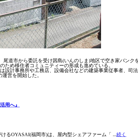
、尾道市から委託を受け因島(いんのしま)地区で空き家バンクを
のため移住者コミュニティーの形成も進めている。
設計事務所や工務店、設備会社などの建築事業従事者、司法書
クの運営を開始した。
き家活用へ』
YASAI(福岡市)は、屋内型シェアファーム「 ...
続く