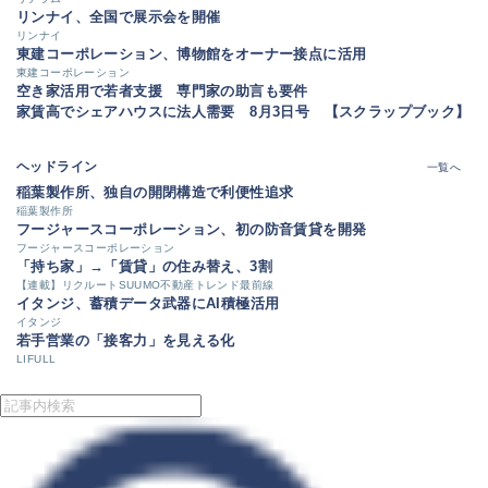
リンナイ、全国で展示会を開催
リンナイ
東建コーポレーション、博物館をオーナー接点に活用
東建コーポレーション
空き家活用で若者支援 専門家の助言も要件
家賃高でシェアハウスに法人需要 8月3日号 【スクラップブック】
ヘッドライン
一覧へ
稲葉製作所、独自の開閉構造で利便性追求
稲葉製作所
フージャースコーポレーション、初の防音賃貸を開発
フージャースコーポレーション
「持ち家」→「賃貸」の住み替え、3割
【連載】リクルートSUUMO不動産トレンド最前線
イタンジ、蓄積データ武器にAI積極活用
イタンジ
若手営業の「接客力」を見える化
LIFULL