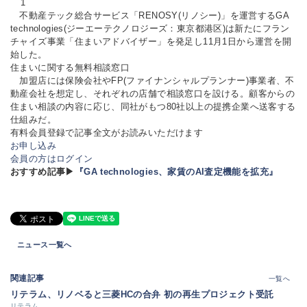
1
不動産テック総合サービス「RENOSY(リノシー)」を運営するGA
technologies(ジーエーテクノロジーズ：東京都港区)は新たにフラン
チャイズ事業「住まいアドバイザー」を発足し11月1日から運営を開
始した。
住まいに関する無料相談窓口
加盟店には保険会社やFP(ファイナンシャルプランナー)事業者、不
動産会社を想定し、それぞれの店舗で相談窓口を設ける。顧客からの
住まい相談の内容に応じ、同社がもつ80社以上の提携企業へ送客する
仕組みだ。
有料会員登録で記事全文がお読みいただけます
お申し込み
会員の方はログイン
おすすめ記事▶
『GA technologies、家賃のAI査定機能を拡充』
ニュース一覧へ
関連記事
一覧へ
リテラム、リノベると三菱HCの合弁 初の再生プロジェクト受託
リテラム