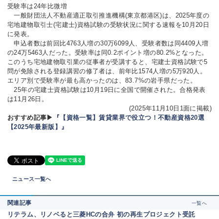
受験率は24年比微増
一般財団法人不動産適正取引推進機構(東京都港区)は、2025年度の
宅地建物取引士(宅建士)資格試験の受験状況に関する速報を10月20日
に発表。
申込者数は前回比4763人増の30万6099人、受験者数は同4409人増
の24万5463人だった。受験率は同0.2ポイント増の80.2%となった。
このうち宅地建物取引業の従事者が受講すると、宅建士資格試験で5
問が免除される登録講習の修了者は、前年比1574人増の5万920人。
エリア別で受験率が最も高かったのは、83.7%の岩手県だった。
25年の宅建士資格試験は10月19日に全国で開催された。合格発表
は11月26日。
(2025年11月10日1面に掲載)
おすすめ記事▶
『【資格一覧】賃貸業界で役立つ！不動産資格20選
【2025年最新版】』
ニュース一覧へ
関連記事
一覧へ
リテラム、リノベると三菱HCの合弁 初の再生プロジェクト受託