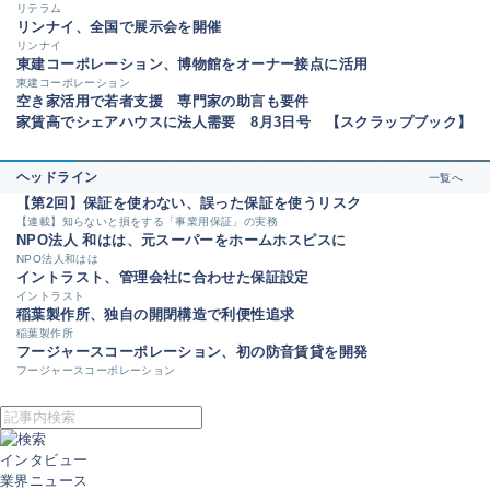
リテラム
リンナイ、全国で展示会を開催
リンナイ
東建コーポレーション、博物館をオーナー接点に活用
東建コーポレーション
空き家活用で若者支援 専門家の助言も要件
家賃高でシェアハウスに法人需要 8月3日号 【スクラップブック】
ヘッドライン
一覧へ
【第2回】保証を使わない、誤った保証を使うリスク
【連載】知らないと損をする「事業用保証」の実務
NPO法人 和はは、元スーパーをホームホスピスに
NPO法人和はは
イントラスト、管理会社に合わせた保証設定
イントラスト
稲葉製作所、独自の開閉構造で利便性追求
稲葉製作所
フージャースコーポレーション、初の防音賃貸を開発
フージャースコーポレーション
インタビュー
業界ニュース