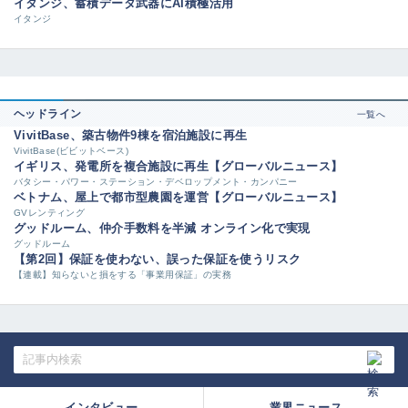
イタンジ、蓄積データ武器にAI積極活用
イタンジ
ヘッドライン
一覧へ
VivitBase、築古物件9棟を宿泊施設に再生
VivitBase(ビビットベース)
イギリス、発電所を複合施設に再生【グローバルニュース】
バタシー・パワー・ステーション・デベロップメント・カンパニー
ベトナム、屋上で都市型農園を運営【グローバルニュース】
GVレンティング
グッドルーム、仲介手数料を半減 オンライン化で実現
グッドルーム
【第2回】保証を使わない、誤った保証を使うリスク
【連載】知らないと損をする「事業用保証」の実務
インタビュー
業界ニュース