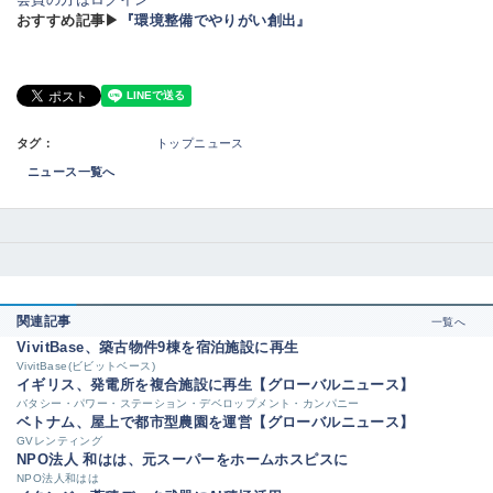
おすすめ記事▶
『環境整備でやりがい創出』
タグ：
トップニュース
ニュース一覧へ
関連記事
一覧へ
VivitBase、築古物件9棟を宿泊施設に再生
VivitBase(ビビットベース)
イギリス、発電所を複合施設に再生【グローバルニュース】
バタシー・パワー・ステーション・デベロップメント・カンパニー
ベトナム、屋上で都市型農園を運営【グローバルニュース】
GVレンティング
NPO法人 和はは、元スーパーをホームホスピスに
NPO法人和はは