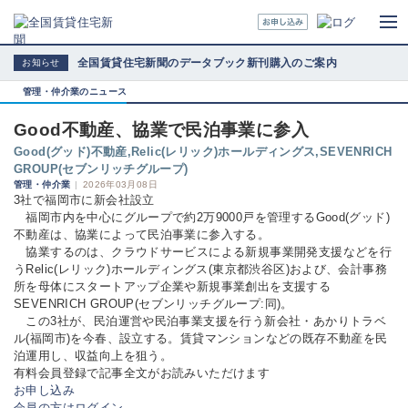
全国賃貸住宅新聞のデータブック新刊購入のご案内
お知らせ
管理・仲介業のニュース
Good不動産、協業で民泊事業に参入
Good(グッド)不動産,Relic(レリック)ホールディングス,SEVENRICH
GROUP(セブンリッチグループ)
管理・仲介業
|
2026年03月08日
3社で福岡市に新会社設立
福岡市内を中心にグループで約2万9000戸を管理するGood(グッド)
不動産は、協業によって民泊事業に参入する。
協業するのは、クラウドサービスによる新規事業開発支援などを行
うRelic(レリック)ホールディングス(東京都渋谷区)および、会計事務
所を母体にスタートアップ企業や新規事業創出を支援する
SEVENRICH GROUP(セブンリッチグループ:同)。
この3社が、民泊運営や民泊事業支援を行う新会社・あかりトラベ
ル(福岡市)を今春、設立する。賃貸マンションなどの既存不動産を民
泊運用し、収益向上を狙う。
有料会員登録で記事全文がお読みいただけます
お申し込み
会員の方はログイン