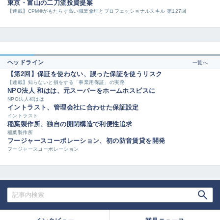
東京・富山の二刀流投資提案
【連載】CPM®がもたらす高い職業倫理とプロフェッショナルスキル 第127回
ヘッドライン
一覧へ
【第2回】保証を使わない、誤った保証を使うリスク
【連載】知らないと損をする「事業用保証」の実務
NPO法人 和はは、元スーパーをホームホスピスに
NPO法人和はは
イントラスト、管理会社に合わせた保証設定
イントラスト
稲葉製作所、独自の開閉構造で利便性追求
稲葉製作所
フージャースコーポレーション、初の防音賃貸を開発
フージャースコーポレーション