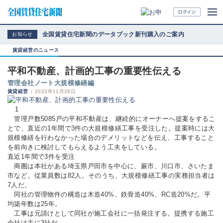
全国賃貸住宅新聞のデータブック新刊購入のご案内
お知らせ
賃貸経営のニュース
平和不動産、計画的工事の重要性伝える
管理会社ノート大規模修繕編
賃貸経営
|
2023年11月28日
1
管理戸数5085戸の平和不動産は、継続的にオーナーへ提案をするこ
とで、直近の1年間で3件の大規模修繕工事を受注した。提案時には大
規模修繕を行わなかった場合のデメリットなどを伝え、工事すること
を前向きに検討してもらえるよう工夫をしている。
直近1年間で3件を受注
商圏は本社がある埼玉県戸田市を中心に、蕨市、川口市、さいたま
市など。従業員数は82人。そのうち、大規模修繕工事の実務担当者は
7人だ。
同社の管理物件の構造は木造40%、鉄骨造40%、RC造20%だ。平
均築年数は25年。
工事は元請けとして同社が施工会社に一括発注する。提携する施工
会社は主に3社だ。