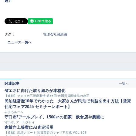
超』
タグ：
管理会社修繕編
ニュース一覧へ
関連記事
一覧へ
省エネに向けた取り組みが本格化
【連載】アメリカ不動産事情 第56回 米国賃貸関連法の改正
民泊経営歴10年でわかった 大家さんが民泊で利益を出す方法【賃貸
住宅フェア2025 セミナーレポート】
みまもルーム
守口市/アールプレイ、1500㎡の旧家 飲食店や農園に
守口市, アールプレイ
家賃向上提案にAI査定活用
【連載】現場レポート 賃貸業界のキャリア形成 VOL.164