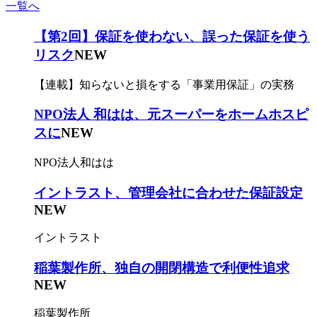
一覧へ
【第2回】保証を使わない、誤った保証を使う
リスク
NEW
【連載】知らないと損をする「事業用保証」の実務
NPO法人 和はは、元スーパーをホームホスピ
スに
NEW
NPO法人和はは
イントラスト、管理会社に合わせた保証設定
NEW
イントラスト
稲葉製作所、独自の開閉構造で利便性追求
NEW
稲葉製作所