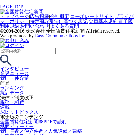
PAGE TOP
トップページ
|
広告掲載
|
会社概要
|
コーポレートサイト
|
プライバ
シーポリシー
|
特定商取引法に基づく表記
|
会員基本規約
|
電子版
利用規約
|
お問い合わせ
|
よくある質問
©2004-2016 株式会社 全国賃貸住宅新聞 All right reserved.
Web produced by
Easy Communications Inc.
インタビュー
業界ニュース
管理・仲介業
商品
ランキング
統計データ
法律・制度改正
税務・相続
連載
深掘りトピックス
電子版のコンテンツ
全国賃貸住宅新聞をPDFで読む
紙面ビューアー
管理戸数／仲介件数／人気設備／建築