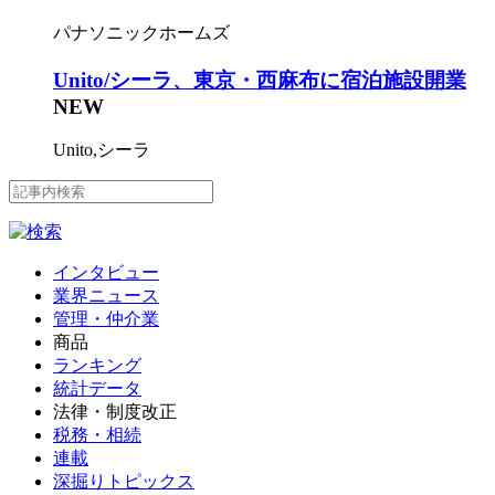
パナソニックホームズ
Unito/シーラ、東京・西麻布に宿泊施設開業
NEW
Unito,シーラ
インタビュー
業界ニュース
管理・仲介業
商品
ランキング
統計データ
法律・制度改正
税務・相続
連載
深掘りトピックス