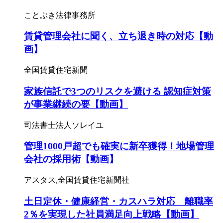
ことぶき法律事務所
賃貸管理会社に聞く、立ち退き時の対応【動
画】
全国賃貸住宅新聞
家族信託で3つのリスクを避ける 認知症対策
が事業継続の要【動画】
司法書士法人ソレイユ
管理1000戸超でも確実に新卒獲得！地場管理
会社の採用術【動画】
アスタス,全国賃貸住宅新聞社
土日定休・健康経営・カスハラ対応 離職率
2％を実現した社員満足向上戦略【動画】