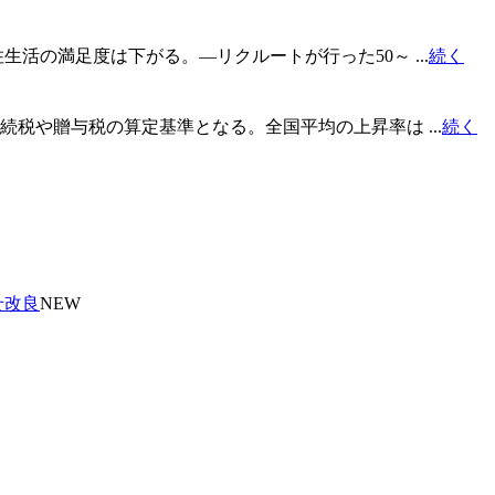
活の満足度は下がる。―リクルートが行った50～ ...
続く
続税や贈与税の算定基準となる。全国平均の上昇率は ...
続く
せ改良
NEW