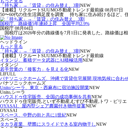
もっと見る
「持ち家」→「賃貸」の住み替え、3割
NEW
【連載】リクルートSUUMO不動産トレンド最前線
08月07日
50〜60代の住生活満足度を調査 持ち家に住み続けるほど、住生
国税庁、路線価5年連続上昇 全国平均2.9%
国税庁
08月04日
国税庁は2026年分の路線価を7月1日に発表した。路線価は相
ヘッドライン
もっと見る
「持ち家」→「賃貸」の住み替え、3割
NEW
【連載】リクルートSUUMO不動産トレンド最前線
イタンジ、蓄積データ武器にAI積極活用
NEW
イタンジ
若手営業の「接客力」を見える化
NEW
LIFULL
パナソニックホームズ、沖縄で賃貸住宅展開 現地気候に合わ
パナソニックホームズ
Unito/シーラ、東京・西麻布に宿泊施設開業
NEW
Unito,シーラ
ハウスドゥ住宅販売、全国の成功事例を共有
NEW
ハウスドゥ住宅販売,といず不動産,むすび不動産,トワ・ピリエ
OYASAI、屋内型シェア農園付き物件提案
NEW
OYASAI
スペース、中野の街と共に1世紀
NEW
スペース
タカラ産業、壁際にスライドできる室内物干し
NEW