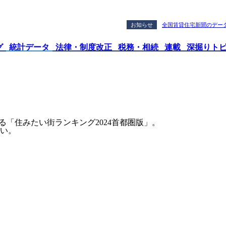
お知らせ
全国賃貸住宅新聞のデータ
グ
統計データ
法律・制度改正
税務・相続
連載
深掘りト
する「住みたい街ランキング2024首都圏版」。
い。