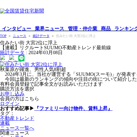
インタビュー
業界ニュース
管理・仲介業
商品
ランキン
TOP
＞
ニュース
＞
統計データ
＞
住みたい街 大宮2位に浮上
住みたい街 大宮2位に浮上
【連載】リクルートSUUMO不動産トレンド最前線
統計データ
|
2024年03月08日
秋葉原が躍進、男性人気8割超
2024年3月に、当社が運営する「SUUMO(スーモ)」が発表
今回は最新のランキングの傾向や注目の街について紹介した
有料会員登録で記事全文がお読みいただけます
購読方法を選択
お申し込み
会員の方はこちら
ログイン
おすすめ記事▶
『ファミリー向け物件、賃料上昇』
タグ：
不動産トレンド
連載
ニュース一覧へ
関連ニュース