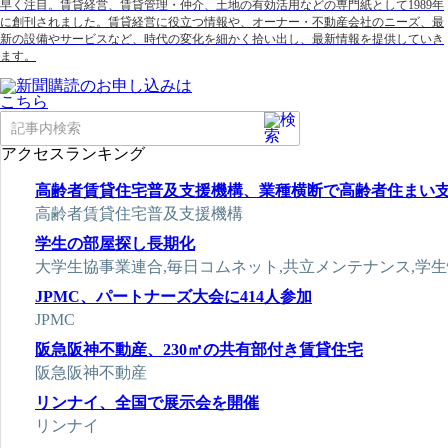
早く注目。賃貸経営、賃貸管理・仲介、土地の有効活用などの専門紙として1989年
に創刊されました。賃貸経営に役立つ情報や、オーナー・不動産会社のニーズ、最
新の設備やサービスなど、時代の変化を細かく拾い出し、最新情報を提供していき
ます。
アクセスランキング
高齢者賃貸住宅普及支援機構、業種横断で高齢者住まい
高齢者賃貸住宅普及支援機構
学生の部屋探し長期化
大学生協事業連合,毎日コムネット,共立メンテナンス,学
JPMC、パートナーズ大会に414人参加
JPMC
阪急阪神不動産、230㎡の共有部付き賃貸住宅
阪急阪神不動産
リンナイ、全国で展示会を開催
リンナイ