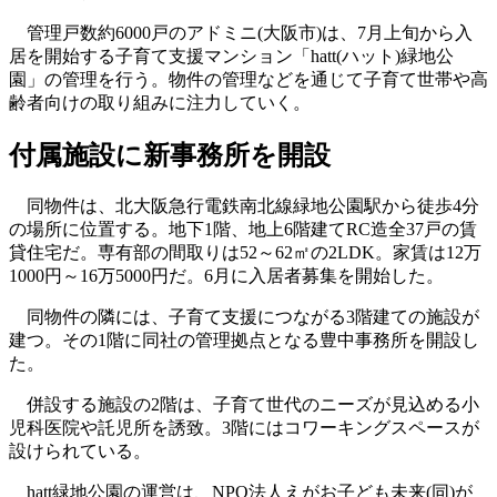
管理戸数約6000戸のアドミニ(大阪市)は、7月上旬から入
居を開始する子育て支援マンション「hatt(ハット)緑地公
園」の管理を行う。物件の管理などを通じて子育て世帯や高
齢者向けの取り組みに注力していく。
付属施設に新事務所を開設
同物件は、北大阪急行電鉄南北線緑地公園駅から徒歩4分
の場所に位置する。地下1階、地上6階建てRC造全37戸の賃
貸住宅だ。専有部の間取りは52～62㎡の2LDK。家賃は12万
1000円～16万5000円だ。6月に入居者募集を開始した。
同物件の隣には、子育て支援につながる3階建ての施設が
建つ。その1階に同社の管理拠点となる豊中事務所を開設し
た。
併設する施設の2階は、子育て世代のニーズが見込める小
児科医院や託児所を誘致。3階にはコワーキングスペースが
設けられている。
hatt緑地公園の運営は、NPO法人えがお子ども未来(同)が