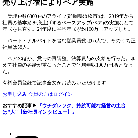
売り上げ増によりベア実施
管理戸数6800戸のアライブ(静岡県浜松市)は、2019年から
社員の基本給を底上げするベースアップ(ベア)の実施などで
年収を見直す。24年度に平均年収が約100万円アップした。
パート・アルバイトを含む従業員数は65人で、そのうち正
社員は58人。
ベアのほか、賞与の再調整、決算賞与の支給を行った。加
えて社員の昇給が重なったことで平均年収100万円増となっ
た。
有料会員登録で記事全文がお読みいただけます
お申し込み
会員の方はログイン
おすすめ記事▶
『ウチダレック、持続可能な経営の土台
は"人"【新社長インタビュー】』