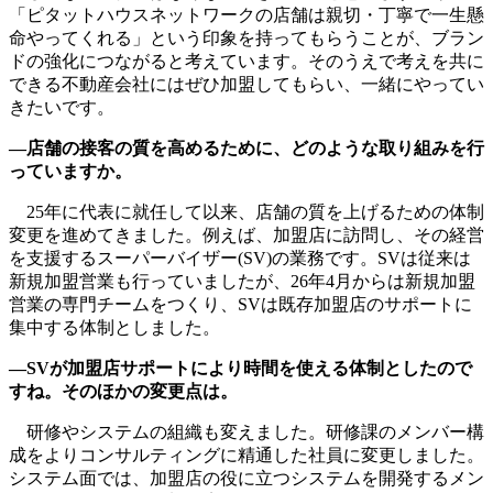
「ピタットハウスネットワークの店舗は親切・丁寧で一生懸
命やってくれる」という印象を持ってもらうことが、ブラン
ドの強化につながると考えています。そのうえで考えを共に
できる不動産会社にはぜひ加盟してもらい、一緒にやってい
きたいです。
―店舗の接客の質を高めるために、どのような取り組みを行
っていますか。
25年に代表に就任して以来、店舗の質を上げるための体制
変更を進めてきました。例えば、加盟店に訪問し、その経営
を支援するスーパーバイザー(SV)の業務です。SVは従来は
新規加盟営業も行っていましたが、26年4月からは新規加盟
営業の専門チームをつくり、SVは既存加盟店のサポートに
集中する体制としました。
―SVが加盟店サポートにより時間を使える体制としたので
すね。そのほかの変更点は。
研修やシステムの組織も変えました。研修課のメンバー構
成をよりコンサルティングに精通した社員に変更しました。
システム面では、加盟店の役に立つシステムを開発するメン