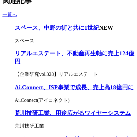
関連記事
一覧へ
スペース、中野の街と共に1世紀
NEW
スペース
リアルエステート、不動産再生軸に売上124億
円
【企業研究vol.328】リアルエステート
Ai.Connect、ISP事業で成長、売上高18億円に
Ai.Connect(アイコネクト)
荒川技研工業、用途広がるワイヤーシステム
荒川技研工業