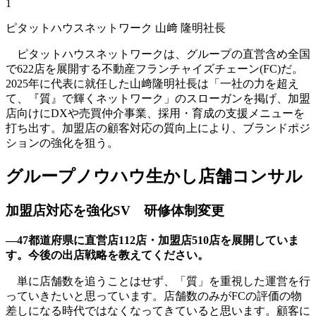
1
ピタットハウスネットワーク 山﨑 隆明社長
ピタットハウスネットワークは、グループの直営含め全国
で622店を展開する不動産フランチャイズチェーン(FC)だ。
2025年に代表に就任した山﨑隆明社長は「一社の力を超え
て、『質』で輝くネットワーク」のスローガンを掲げ、加盟
店向けにDXや売買仲介事業、採用・育成の支援メニューを
打ち出す。加盟店の顧客対応の質向上により、ブランドポジ
ションの強化を狙う。
グループノウハウ生かし店舗コンサル
加盟店対応を強化SV 研修体制変更
―47都道府県に直営店112店・加盟店510店を展開していま
す。今後の出店戦略を教えてください。
単に店舗数を追うことはせず、「質」を重視した運営を行
っていきたいと思っています。店舗数のみがFCの評価の物
差しになる時代ではなくなってきていると思います。顧客に