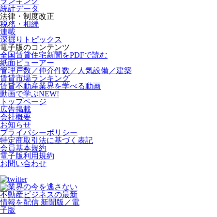
ランキング
統計データ
法律・制度改正
税務・相続
連載
深掘りトピックス
電子版のコンテンツ
全国賃貸住宅新聞をPDFで読む
紙面ビューアー
管理戸数／仲介件数／人気設備／建築
賃貸市場ランキング
賃貸不動産業界を学べる動画
動画で学ぶ
NEW!
トップページ
広告掲載
会社概要
お知らせ
プライバシーポリシー
特定商取引法に基づく表記
会員基本規約
電子版利用規約
お問い合わせ