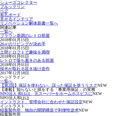
シューズコレクター
ブルックリン
ペグ
有孔ボード
見せるインテリア
リノベーション解体新書一覧へ
関連記事
一覧へ
ブラウン基調のレトロ部屋
2018年01月15日
26㎡のリビングが決め手
2018年01月15日
土間とロフトで趣味を満喫
2018年01月01日
レトロで落ち着きのある部屋
2018年01月01日
採光が取れる吹き抜け造作
2017年12月18日
ヘッドライン
一覧へ
【第2回】保証を使わない、誤った保証を使うリスク
NEW
【連載】知らないと損をする「事業用保証」の実務
NPO法人 和はは、元スーパーをホームホスピスに
NEW
NPO法人和はは
イントラスト、管理会社に合わせた保証設定
NEW
イントラスト
稲葉製作所、独自の開閉構造で利便性追求
NEW
稲葉製作所