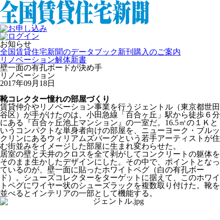
お知らせ
全国賃貸住宅新聞のデータブック新刊購入のご案内
リノベーション解体新書
壁一面の有孔ボードが決め手
リノベーション
2017年09月18日
靴コレクター憧れの部屋づくり
賃貸仲介やリノベーション事業を行うジェントル（東京都世田
谷区）が手がけたのは、小田急線「百合ヶ丘」駅から徒歩６分
にある『百合ヶ丘池上マンション』の一室だ。16.5㎡の１Ｋと
いうコンパクトな単身者向けの部屋を、ニューヨーク・ブルッ
クリンにあるウィリアムズバーグという若手アーティストが住
む街並みをイメージした部屋に生まれ変わらせた。
居室の壁と天井のクロスを全て剥がしてコンクリートの躯体を
そのまま生かしたデザインにした。その中で、ポイントとなっ
ているのが、壁一面に貼ったホワイトペグ（白の有孔ボー
ド）。シューズコレクターをターゲットに据えて、このホワイ
トペグにワイヤー状のシューズラックを複数取り付けた。靴を
並べるとインテリアの一部として機能する。