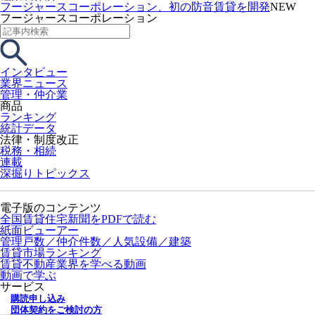
フージャースコーポレーション、初の防音賃貸を開発
NEW
フージャースコーポレーション
インタビュー
業界ニュース
管理・仲介業
商品
ランキング
統計データ
法律・制度改正
税務・相続
連載
深掘りトピックス
電子版のコンテンツ
全国賃貸住宅新聞をPDFで読む
紙面ビューアー
管理戸数／仲介件数／人気設備／建築
賃貸市場ランキング
賃貸不動産業界を学べる動画
動画で学ぶ
サービス
購読申し込み
団体契約をご検討の方