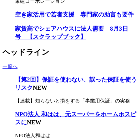
東建コーポレーション
空き家活用で若者支援 専門家の助言も要件
家賃高でシェアハウスに法人需要 8月3日
号 【スクラップブック】
ヘッドライン
一覧へ
【第2回】保証を使わない、誤った保証を使う
リスク
NEW
【連載】知らないと損をする「事業用保証」の実務
NPO法人 和はは、元スーパーをホームホスピ
スに
NEW
NPO法人和はは