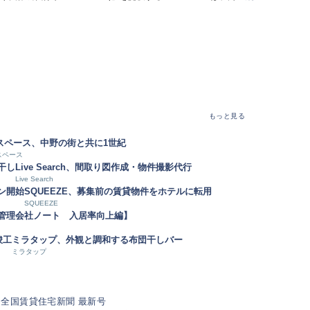
もっと見る
スペース、中野の街と共に1世紀
スペース
干し
Live Search、間取り図作成・物件撮影代行
Live Search
ン開始
SQUEEZE、募集前の賃貸物件をホテルに転用
SQUEEZE
【管理会社ノート 入居率向上編】
竣工
ミラタップ、外観と調和する布団干しバー
ミラタップ