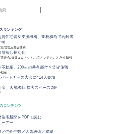
スランキング
賃貸住宅普及支援機構、業種横断で高齢者
支援
貸住宅普及支援機構
部屋探し長期化
業連合,毎日コムネット,共立メンテナンス,学生情報
神不動産、230㎡の共有部付き賃貸住宅
不動産
、パートナーズ大会に414人参加
動産、店舗移転 接客スペース2倍
産
のコンテンツ
貸住宅新聞をPDFで読む
ューアー
数／仲介件数／人気設備／建築