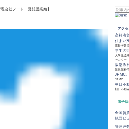
管理会社ノート 受託営業編】
アクセ
高齢者
住まい
高齢者賃
学生の
大学生協事
センター
阪急阪
阪急阪神
JPMC
JPMC
朝日不
朝日不動
電子版
全国賃
紙面ビ
管理戸