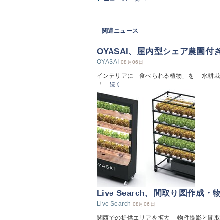
関連ニュース
OYASAI、屋内型シェア農園付
OYASAI
08月06日
インテリアに「食べられる植物」を 水耕栽培
「 ...
続く
Live Search、間取り図作成
Live Search
08月06日
関西での提供エリアを拡大 物件撮影と間取り図作成