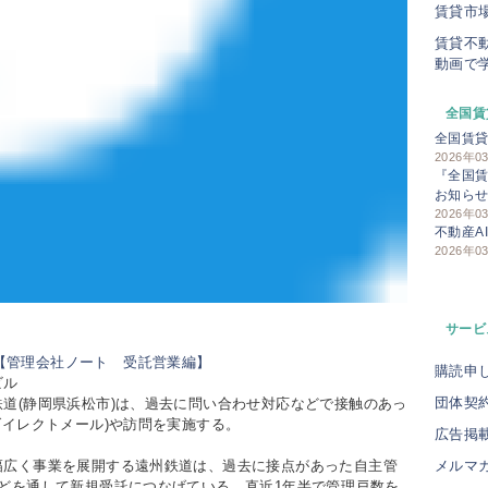
賃貸市
賃貸不
動画で
全国賃
全国賃
2026年0
『全国賃
お知ら
2026年0
不動産A
2026年0
サービ
購読申
ビル
団体契
道(静岡県浜松市)は、過去に問い合わせ対応などで接触のあっ
ダイレクトメール)や訪問を実施する。
広告掲
メルマ
広く事業を展開する遠州鉄道は、過去に接点があった自主管
どを通して新規受託につなげている。直近1年半で管理戸数を