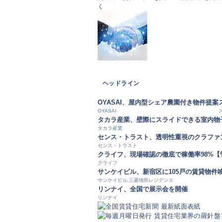
く
ヘッドライン
OYASAI、屋内型シェア農園付き物件提案
OYASAI
タカラ産業、壁際にスライドできる室内物
タカラ産業
センス・トラスト、透明性重視のクラファ
センス・トラスト
クライフ、現場確認の徹底で稼働率98%
クライフ
サンケイビル、新宿区に105戸の賃貸物件
サンケイビル,三菱地所レジデンス
リンナイ、全国で展示会を開催
リンナイ