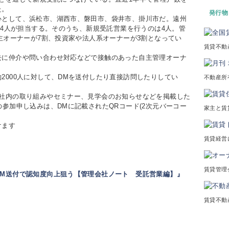
た。
発行物
として、浜松市、湖西市、磐田市、袋井市、掛川市だ。遠州
54人が担当する。そのうち、新規受託営業を行うのは4人。管
地主オーナーが7割、投資家や法人系オーナーが3割となってい
賃貸不動
に仲介や問い合わせ対応などで接触のあった自主管理オーナ
000人に対して、DMを送付したり直接訪問したりしてい
不動産所
社内の取り組みやセミナー、見学会のお知らせなどを掲載した
の参加申し込みは、DMに記載されたQRコード(2次元バーコー
家主と賃
けます
賃貸経営
賃貸管理
DM送付で認知度向上狙う【管理会社ノート 受託営業編】』
賃貸不動