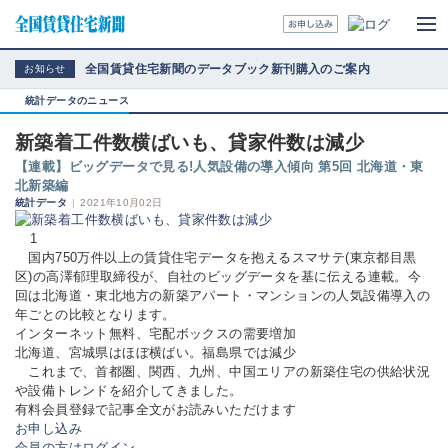
全国賃貸住宅新聞のデータブック新刊購入のご案内
お知らせ
統計データのニュース
新築着工件数横ばいも、貸家件数は減少
【連載】ビッグデータで見る!人気設備の導入傾向 第5回 北海道・東
北新築編
統計データ
|
2021年10月02日
1
国内750万件以上の賃貸住宅データを抱えるスマサテ(東京都目黒
区)の高澤郁理取締役が、自社のビッグデータを基に伝える連載。今
回は北海道・東北地方の新築アパート・マンションの人気設備導入の
年ごとの比較となります。
インターネット無料、宅配ボックスの需要増加
北海道、宮城県はほぼ横ばい。福島県では減少
これまで、首都圏、関西、九州、中国エリアの新築住宅の供給状況
や設備トレンドを紹介してきました。
有料会員登録で記事全文がお読みいただけます
お申し込み
会員の方はログイン