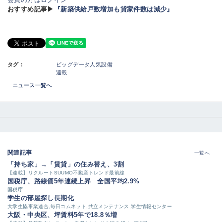
おすすめ記事▶
『新築供給戸数増加も貸家件数は減少』
タグ：
ビッグデータ人気設備
連載
ニュース一覧へ
関連記事
一覧へ
「持ち家」→「賃貸」の住み替え、3割
【連載】リクルートSUUMO不動産トレンド最前線
国税庁、路線価5年連続上昇 全国平均2.9%
国税庁
学生の部屋探し長期化
大学生協事業連合,毎日コムネット,共立メンテナンス,学生情報センター
大阪・中央区、坪賃料5年で18.8％増