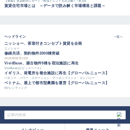
【連載】賃貸動向レポート −相場トレンドを読み解く−第3回
賃貸住宅市場とは ～データで読み解く市場構造と課題～
ヘッドライン
一覧へ
ニッショー、茶室付きコンセプト賃貸を企画
ニッショー
修繕共済、契約物件2000棟突破
2026年08月10日
VivitBase、築古物件9棟を宿泊施設に再生
VivitBase(ビビットベース)
イギリス、発電所を複合施設に再生【グローバルニュース】
バタシー・パワー・ステーション・デベロップメント・カンパニー
ベトナム、屋上で都市型農園を運営【グローバルニュース】
GVレンティング