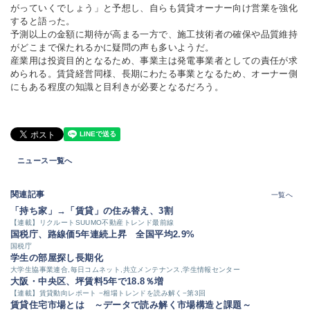
がっていくでしょう」と予想し、自らも賃貸オーナー向け営業を強化
すると語った。
予測以上の金額に期待が高まる一方で、施工技術者の確保や品質維持
がどこまで保たれるかに疑問の声も多いようだ。
産業用は投資目的となるため、事業主は発電事業者としての責任が求
められる。賃貸経営同様、長期にわたる事業となるため、オーナー側
にもある程度の知識と目利きが必要となるだろう。
ニュース一覧へ
関連記事
一覧へ
「持ち家」→「賃貸」の住み替え、3割
【連載】リクルートSUUMO不動産トレンド最前線
国税庁、路線価5年連続上昇 全国平均2.9%
国税庁
学生の部屋探し長期化
大学生協事業連合,毎日コムネット,共立メンテナンス,学生情報センター
大阪・中央区、坪賃料5年で18.8％増
【連載】賃貸動向レポート −相場トレンドを読み解く−第3回
賃貸住宅市場とは ～データで読み解く市場構造と課題～