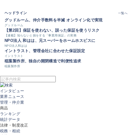
ヘッドライン
一覧へ
グッドルーム、仲介手数料を半減 オンライン化で実現
グッドルーム
【第2回】保証を使わない、誤った保証を使うリスク
【連載】知らないと損をする「事業用保証」の実務
NPO法人 和はは、元スーパーをホームホスピスに
NPO法人和はは
イントラスト、管理会社に合わせた保証設定
イントラスト
稲葉製作所、独自の開閉構造で利便性追求
稲葉製作所
インタビュー
業界ニュース
管理・仲介業
商品
ランキング
統計データ
法律・制度改正
税務・相続