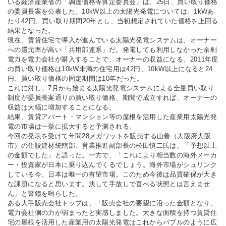
いる経済産業省の「調達価格等算定委員会」は、25日、買い取り価格
の委員長案を公表した。10kW以上の太陽光発電については、1kWあ
たり42円、買い取り期間20年とし、当初想定されていた価格を上回る
結果となった。
現在、賃貸住宅で導入が進んでいる太陽光発電システムは、オーナー
への還元率が高い「共用部連系」だ。発電しても利用しなかった余剰
電力を電力会社が購入することで、オーナーの収益になる。2011年度
の買い取り価格は10kW未満の住宅用は42円、10kW以上になると24
円、買い取り価格の固定期間は10年だった。
これに対し、7月から始まる太陽光発電システムによる全量買い取り
制度が委員長案通りの買い取り価格、期間で成立すれば、オーナーの
収益は大幅に増加することになる。
結果、賃貸アパート・マンション等の屋根を活用した産業用太陽光発
電の市場は一挙に拡大すると予測される。
今回の発表を受けて年間28メガワットを販売する山善（大阪府大阪
市）の住設建材統轄部、営業推進副部長の松田慎二氏は、「予想以上
の金額でした」と語った。一方で、「これにより相当数の海外メーカ
ー・投資家が日本に乗り込んでくるでしょう。海外市場がシュリンク
している今、日本は唯一の有望市場。このため今後は品質確保が大き
な課題になると思います。決して手放しで喜べる状態とは言えませ
ん」と警鐘を鳴らした。
ある大手販売会社トップは、「販売会社の要望に沿った金額となり、
電力会社側の力が弱まったと実感しました。大きな面積を持つ賃貸住
宅の屋根を活用した産業用の太陽光発電はこれからバブルのように広