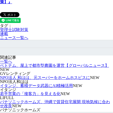
策】』
タグ：
管理士試験対策
連載
ニュース一覧へ
関連記事
一覧へ
ベトナム、屋上で都市型農園を運営【グローバルニュース】
NEW
GVレンティング
NPO法人 和はは、元スーパーをホームホスピスに
NEW
NPO法人和はは
イタンジ、蓄積データ武器にAI積極活用
NEW
イタンジ
若手営業の「接客力」を見える化
NEW
LIFULL
パナソニックホームズ、沖縄で賃貸住宅展開 現地気候に合わ
せ改良
NEW
パナソニックホームズ