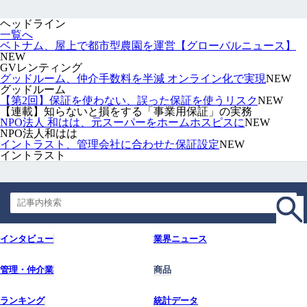
ヘッドライン
一覧へ
ベトナム、屋上で都市型農園を運営【グローバルニュース】
NEW
GVレンティング
グッドルーム、仲介手数料を半減 オンライン化で実現
NEW
グッドルーム
【第2回】保証を使わない、誤った保証を使うリスク
NEW
【連載】知らないと損をする「事業用保証」の実務
NPO法人 和はは、元スーパーをホームホスピスに
NEW
NPO法人和はは
イントラスト、管理会社に合わせた保証設定
NEW
イントラスト
インタビュー
業界ニュース
管理・仲介業
商品
ランキング
統計データ