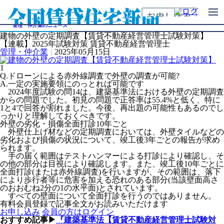
全国賃貸住宅新聞のデータブック新刊購入のご案内
お知らせ
管理・仲介業のニュース
建物の外壁の定期調査【賃貸不動産経営管理士試験対策】
【連載】2025年試験対策 賃貸不動産経営管理士
管理・仲介業
|
2025年05月15日
1
Q.ドローンによる赤外線調査で外壁の調査が可能?
A.一定の実施要領にのっとれば可能です
2024年度試験の問14は、建築基準法における外壁の定期調査
からの問題でした。初見の問題で正答率は55.4%と低く、特に
1と4で回答が割れました。今後、再出題の可能性もあるのでし
っかりと理解しておくべきです。
外壁の劣化・損傷全面打診10年ごと
外壁仕上げ材などの定期調査においては、外壁タイルなどの
劣化および損傷の状況について、竣工後3年ごとの報告が求め
られます。
手の届く範囲はテストハンマーによる打診により確認し、そ
の他の部分は目視により確認します。また、竣工後10年ごとに
全面打診(または赤外線調査)を行いますが、その範囲は、落下
により歩行者等に危害を加える恐れのある部分(当該壁面高さ
のおおむね2分の1の水平面)とされています。
すべての壁面について全面打診を行うのではありません。
有料会員登録で記事全文がお読みいただけます
お申し込み
会員の方はログイン
おすすめ記事▶
『建築基準法【賃貸不動産経営管理士試験対