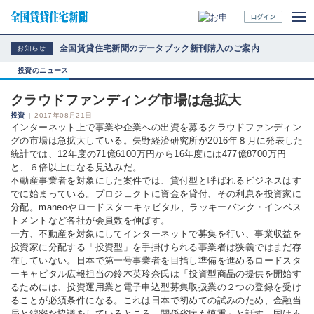
全国賃貸住宅新聞のデータブック新刊購入のご案内
お知らせ
投資のニュース
クラウドファンディング市場は急拡大
投資
|
2017年08月21日
インターネット上で事業や企業への出資を募るクラウドファンディン
グの市場は急拡大している。矢野経済研究所が2016年８月に発表した
統計では、12年度の71億6100万円から16年度には477億8700万円
と、６倍以上になる見込みだ。
不動産事業者を対象にした案件では、貸付型と呼ばれるビジネスはす
でに始まっている。プロジェクトに資金を貸付、その利息を投資家に
分配。maneoやロードスターキャピタル、ラッキーバンク・インベス
トメントなど各社が会員数を伸ばす。
一方、不動産を対象にしてインターネットで募集を行い、事業収益を
投資家に分配する「投資型」を手掛けられる事業者は狭義ではまだ存
在していない。日本で第一号事業者を目指し準備を進めるロードスタ
ーキャピタル広報担当の鈴木英玲奈氏は「投資型商品の提供を開始す
るためには、投資運用業と電子申込型募集取扱業の２つの登録を受け
ることが必須条件になる。これは日本で初めての試みのため、金融当
局と綿密な協議をしているところ。関係省庁も慎重」と話す。国は不